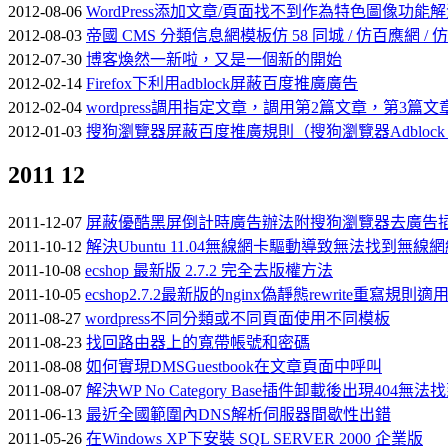
2012-08-06
WordPress添加文章/頁面找不到作為特色圖像功能
2012-08-03
帝國 CMS 分類信息網模板仿 58 同城 / 仿百應網 /
2012-07-30
博客煥然一新啦，又是一個新的開始
2012-02-14
Firefox下利用adblock屏蔽百度推廣廣告
2012-02-04
wordpress調用指定文章，調用第2篇文章，第3篇
2012-01-03
搜狗瀏覽器屏蔽百度推廣規則（搜狗瀏覽器Adblock 
2011
12
2011-12-07
屏蔽優酷黑屏倒計時廣告辦法附搜狗瀏覽器去廣告
2011-10-12
解決Ubuntu 11.04無線網卡驅動導致無法找到無線
2011-10-08
ecshop 最新版 2.7.2 完全去版權方法
2011-10-05
ecshop2.7.2最新版的nginx偽靜態rewrite重寫規則適用
2011-08-27
wordpress不同分類或不同頁面使用不同模板
2011-08-23
找回路由器上的寬帶帳號和密碼
2011-08-08
如何實現DMSGuestbook在文章頁面中呼叫
2011-08-07
解決WP No Category Base插件卸載後出現404無
2011-06-13
最近全國範圍內DNS解析伺服器間歇性出錯
2011-05-26
在Windows XP下安裝 SQL SERVER 2000 企業版