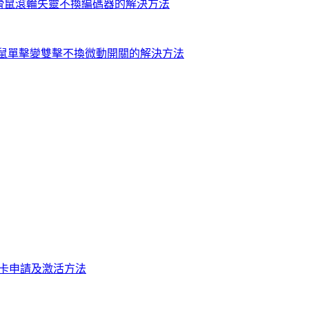
滑鼠滾輪失靈不換編碼器的解決方法
點，滑鼠單擊變雙擊不換微動開關的解決方法
IM卡申請及激活方法