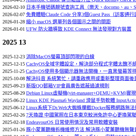
2026-02-10
日本手機號碼靚號查詢工具（樂天、docomo、au、SoftB
2026-02-07
免費體驗Claude Code 分享3個Guest Pass（訪客通行
2026-01-28
縮小 macOS 選單列各個圖示之間的間距
2026-01-01
UFW 防火牆導致 KDE Connect 無法發現對方裝置
2025
13
2025-12-23
消除MacOS螢幕頂部閃現的白線
2025-12-15
CachyOS全域字體設定，解決部分程式字體太醜不
2025-11-25
CachyOS使用多個顯示器無法開機，一直黑螢幕等待卡
2025-10-08
解決抖音 系統繁忙，請重啟應用或重新整理頁面後
2025-09-23
新版QQ郵箱VIP會員廣告遮蔽過濾規則
2025-08-29
Debian Linux虛擬機(virt-manager+QEMU
2025-06-22
Linux KDE Plasma6 Wayland 滑鼠手勢軟體 InputAction
2025-06-12
Linux系統下Dr.Web大蜘蛛攔截Docker服務網路無
2025-02-26
7天換證 中國駕照在日本東京鮫洲免許中心更換駕
2025-02-18
EndeavourOS 日常使用情況及常用軟體安裝
2025-01-26
豚小蒙薰聽機拆機維修方法 解決豚小蒙薰聽機無聲音 