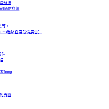
解決辦法
 仿朝陽信息網
文章等。
Plus過濾百度競價廣告）
插件
網絡
於lnmp
法找到頁面