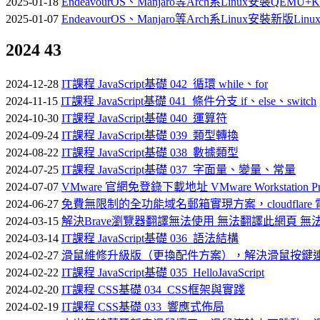
2025-01-18
EndeavourOS、Manjaro等Arch系Linux安裝QEMU+KV
2025-01-07
EndeavourOS、Manjaro等Arch系Linux安裝新版L
2024
43
2024-12-28
IT課程 JavaScript基礎 042_循環 while、for
2024-11-15
IT課程 JavaScript基礎 041_條件分支 if、else、switch
2024-10-30
IT課程 JavaScript基礎 040_運算符
2024-09-24
IT課程 JavaScript基礎 039_類型轉換
2024-08-22
IT課程 JavaScript基礎 038_數據類型
2024-07-25
IT課程 JavaScript基礎 037_字面量、變量、常量
2024-07-07
VMware 官網免登錄下載地址 VMware Workstation Pro
2024-06-27
免費無限制的全功能域名郵箱實現方案，cloudflare 電
2024-03-15
解決Brave瀏覽器翻譯無法使用 無法翻譯此網頁 
2024-03-14
IT課程 JavaScript基礎 036_語法結構
2024-02-27
滑鼠維修升級版（更換配件方案），解決滑鼠按鍵
2024-02-22
IT課程 JavaScript基礎 035_HelloJavaScript
2024-02-20
IT課程 CSS基礎 034_CSS框架與實踐
2024-02-19
IT課程 CSS基礎 033_響應式佈局