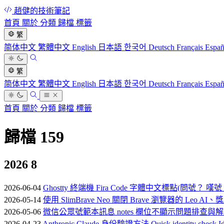
趙健的技術筆記
首頁
關於
分類
歸檔
標籤
繁
简体中文
繁體中文
English
日本語
한국어
Deutsch
Français
Espa
繁
简体中文
繁體中文
English
日本語
한국어
Deutsch
Français
Espa
首頁
關於
分類
歸檔
標籤
歸檔
159
2026
8
2026-06-04
Ghostty 終端機 Fira Code 字體中文標點(問號
2026-05-14
使用 SlimBrave Neo 關閉 Brave 瀏覽器的 Leo 
2026-05-06
微信公眾號範本訊息 notes 欄位不顯示問題排查與
2026-04-23
Anthropic Claude 身份驗證方法 Quick identity check Ident