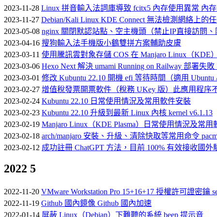
2023-11-28
Linux 拼音輸入法詞庫導致 fcitx5 內存使用異常 
2023-11-27
Debian/Kali Linux KDE Connect 無法檢測網
2023-05-08
nginx 關閉默認站點、空主機頭（禁止IP直接訪
2023-04-16
搜狗輸入法手機版小鶴雙拼方案輔助皮膚
2023-03-11
使用騰訊雲對象存儲 COS 在 Manjaro Linux（K
2023-03-06
Hexo Next 解決 umami Running on Railway 部署失敗
2023-03-01
修改 Kubuntu 22.10 開機 efi 等待時間（適用 Ub
2023-02-27
增值稅發票開票軟件（稅務 UKey 版）此應用程
2023-02-24
Kubuntu 22.10 日常使用情況及常用軟件安裝
2023-02-23
Kubuntu 22.10 升級到最新 Linux 內核 kernel v6.1.13
2023-02-19
Manjaro Linux（KDE Plasma）日常使用情況及
2023-02-18
arch/manjaro 安裝、升級、清除快取等常用命令 pacm
2023-02-12
成功註冊 ChatGPT 方法，目前 100% 有效接收
2022
5
2022-11-20
VMware Workstation Pro 15+16+17 授權許可證密鑰 ser
2022-11-19
Github 國內鏡像 Github 國內加速
2022-01-14
屏蔽 Linux（Debian）下難聽的系統 beep 提示音