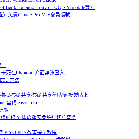
ank、ahamo、povo、UQ、Y!mobile等）
證）免費Claude Pro Max會員帳號
統一
死在Plymouth介面無法登入
重試 方法
+KVM)實現拖拽檔案 共享檔案 共享剪貼簿 複製貼上
s 替代 easystroke
法連線
駛證記錄 外國の運転免許証切り替え
PIYO PEN故事機早教機