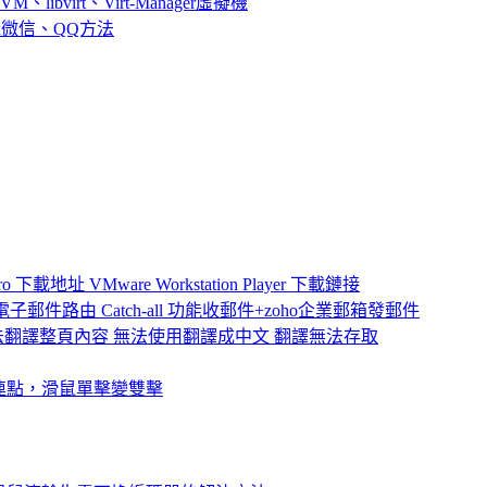
M、libvirt、Virt-Manager虛擬機
inux微信、QQ方法
 下載地址 VMware Workstation Player 下載鏈接
子郵件路由 Catch-all 功能收郵件+zoho企業郵箱發郵件
無法翻譯整頁內容 無法使用翻譯成中文 翻譯無法存取
連點，滑鼠單擊變雙擊