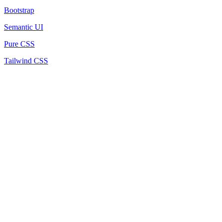
Bootstrap
Semantic UI
Pure CSS
Tailwind CSS