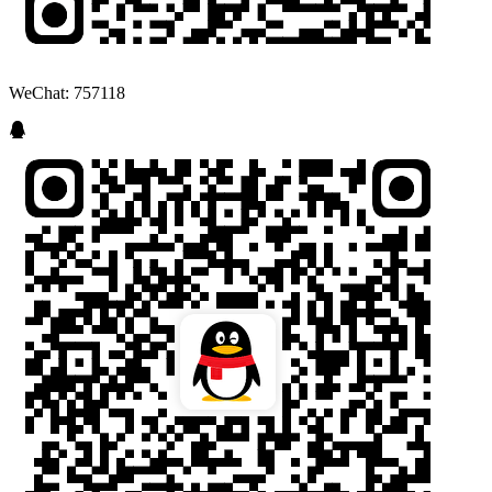
WeChat: 757118