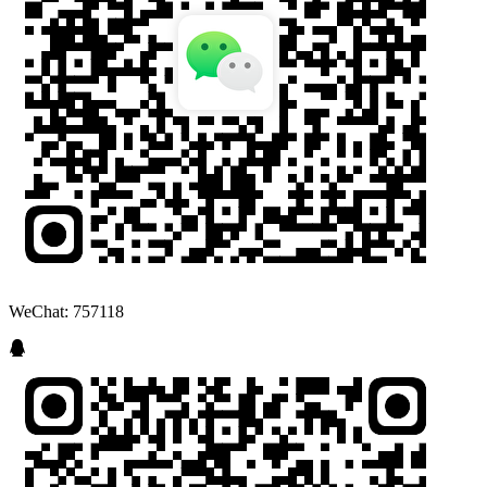
WeChat: 757118