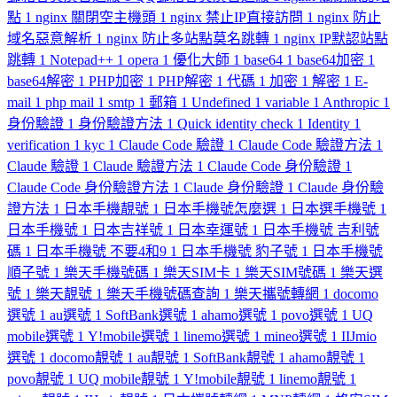
點
1
nginx 關閉空主機頭
1
nginx 禁止IP直接訪問
1
nginx 防止
域名惡意解析
1
nginx 防止多站點莫名跳轉
1
nginx IP默認站點
跳轉
1
Notepad++
1
opera
1
優化大師
1
base64
1
base64加密
1
base64解密
1
PHP加密
1
PHP解密
1
代碼
1
加密
1
解密
1
E-
mail
1
php mail
1
smtp
1
郵箱
1
Undefined
1
variable
1
Anthropic
1
身份驗證
1
身份驗證方法
1
Quick identity check
1
Identity
1
verification
1
kyc
1
Claude Code 驗證
1
Claude Code 驗證方法
1
Claude 驗證
1
Claude 驗證方法
1
Claude Code 身份驗證
1
Claude Code 身份驗證方法
1
Claude 身份驗證
1
Claude 身份驗
證方法
1
日本手機靚號
1
日本手機號怎麼選
1
日本選手機號
1
日本手機號
1
日本吉祥號
1
日本幸運號
1
日本手機號 吉利號
碼
1
日本手機號 不要4和9
1
日本手機號 豹子號
1
日本手機號
順子號
1
樂天手機號碼
1
樂天SIM卡
1
樂天SIM號碼
1
樂天選
號
1
樂天靚號
1
樂天手機號碼查詢
1
樂天攜號轉網
1
docomo
選號
1
au選號
1
SoftBank選號
1
ahamo選號
1
povo選號
1
UQ
mobile選號
1
Y!mobile選號
1
linemo選號
1
mineo選號
1
IIJmio
選號
1
docomo靚號
1
au靚號
1
SoftBank靚號
1
ahamo靚號
1
povo靚號
1
UQ mobile靚號
1
Y!mobile靚號
1
linemo靚號
1