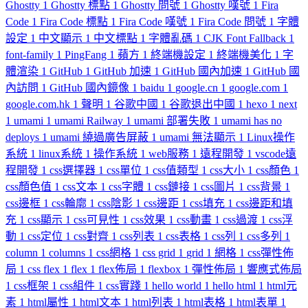
Ghostty
1
Ghostty 標點
1
Ghostty 問號
1
Ghostty 嘆號
1
Fira
Code
1
Fira Code 標點
1
Fira Code 嘆號
1
Fira Code 問號
1
字體
設定
1
中文顯示
1
中文標點
1
字體亂碼
1
CJK Font Fallback
1
font-family
1
PingFang
1
蘋方
1
終端機設定
1
終端機美化
1
字
體渲染
1
GitHub
1
GitHub 加速
1
GitHub 國內加速
1
GitHub 國
內訪問
1
GitHub 國內鏡像
1
baidu
1
google.cn
1
google.com
1
google.com.hk
1
聲明
1
谷歌中國
1
谷歌退出中國
1
hexo
1
next
1
umami
1
umami Railway
1
umami 部署失敗
1
umami has no
deploys
1
umami 繞過廣告屏蔽
1
umami 無法顯示
1
Linux操作
系統
1
linux系統
1
操作系統
1
web服務
1
遠程開發
1
vscode遠
程開發
1
css選擇器
1
css單位
1
css值類型
1
css大小
1
css顏色
1
css顏色值
1
css文本
1
css字體
1
css鏈接
1
css圖片
1
css背景
1
css邊框
1
css輪廓
1
css陰影
1
css邊距
1
css填充
1
css邊距和填
充
1
css顯示
1
css可見性
1
css效果
1
css動畫
1
css過渡
1
css浮
動
1
css定位
1
css對齊
1
css列表
1
css表格
1
css列
1
css多列
1
column
1
columns
1
css網格
1
css grid
1
grid
1
網格
1
css彈性佈
局
1
css flex
1
flex
1
flex佈局
1
flexbox
1
彈性佈局
1
響應式佈局
1
css框架
1
css組件
1
css實踐
1
hello world
1
hello html
1
html元
素
1
html屬性
1
html文本
1
html列表
1
html表格
1
html表單
1