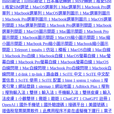
mineo靚號
1
IIJmio靚號
1
日本攜號轉網
1
MNP轉網
1
格安SIM
1
格安SIM選號
1
MacOS選單列
1
Mac選單列
1
Macbook Pro選
單列
1
Macbook選單列
1
MacOS選單列圖示
1
Mac選單列圖示
1
Macbook Pro選單列圖示
1
Macbook選單列圖示
1
MacOS選單
列間距
1
Mac選單列間距
1
Macbook Pro選單列間距
1
Macbook
選單列間距
1
MacOS圖示間距
1
Mac圖示間距
1
Macbook Pro
圖示間距
1
Macbook圖示間距
1
MacOS縮小圖示間距
1
Mac縮
小圖示間距
1
Macbook Pro縮小圖示間距
1
Macbook縮小圖示
間距
1
Teleport
1
tppabs
1
仿站
1
模板
1
MacOS白線
1
Mac白線
1
Macbook Pro白線
1
Macbook白線
1
MacOS螢幕白線
1
Mac螢
幕白線
1
Macbook Pro螢幕白線
1
Macbook螢幕白線
1
MacOS
白線閃現
1
Mac白線閃現
1
Macbook Pro白線閃現
1
Macbook白
線閃現
1
d-link
1
tp-link
1
路由器
1
SciTE 中文
1
SciTE 中文配
置信息
1
SciTE 使用
1
SciTE 配置
1
bing
1
sogou
1
yahoo
1
搜
索引擎
1
網站登錄
1
sitemap
1
網站地圖
1
Adblock Plus
1
搜狗
1
搜狗輸入法
1
雙拼
1
輸入法
1
手機輸入法
1
雙拼皮膚
1
輸入
法皮膚
1
小鶴雙拼
1
傲遊
1
遨遊
1
ChatGPT
1
ChatGPT 註冊
1
OpenAI
1
國外手機號
1
國外驗證碼
1
接碼平台
1
美國號碼
1
增值稅發票開票軟件
1
此應用程序不能在虛擬機下運行
1
電子