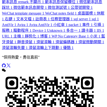
範本訊息 remark 不顯示
1
範本訊息保留欄位
1
微信範本訊息
踩坑
1
微信範本訊息開發
1
微信測試號
1
公眾號開發
1
WeChat template message
1
WeChat notes field
1
桌面圖標
1
休眠
1
右鍵
1
文本文檔
1
註冊表
1
任務管理器
1
sql server
1
sql
1
AntiVir
1
Avira
1
Avira AntiVir
1
小紅傘
1
packet
1
事件
1
引導
1
服務
1
驅動程序
1
Device
1
Unknown
1
多合一
1
讀卡器
1
IIS
1
URL
1
主機
1
靜態化
1
博客
1
WP No Category Base
1
小米
1
藍
牙滑鼠
1
靜音滑鼠
1
滑鼠滾輪
1
滑鼠編碼器
1
滑鼠微動開關
1
滑鼠滾輪失靈
1
滑鼠滾輪上下跳動
1
優酷
1
“
保持熱愛，勇往直前
”