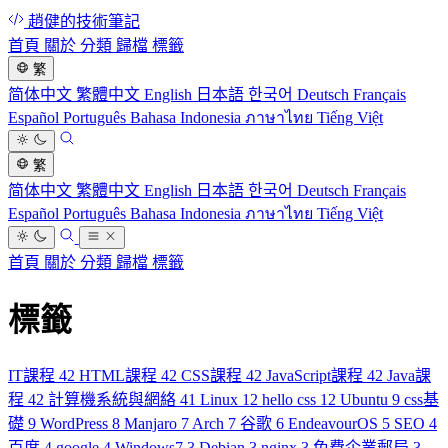
趙健的技術筆記
首頁
關於
分類
歸檔
標籤
繁
简体中文
繁體中文
English
日本語
한국어
Deutsch
Français
Español
Português
Bahasa Indonesia
ภาษาไทย
Tiếng Việt
繁
简体中文
繁體中文
English
日本語
한국어
Deutsch
Français
Español
Português
Bahasa Indonesia
ภาษาไทย
Tiếng Việt
首頁
關於
分類
歸檔
標籤
標籤
IT課程
42
HTML課程
42
CSS課程
42
JavaScript課程
42
Java課
程
42
計算機系統與網絡
41
Linux
12
hello css
12
Ubuntu
9
css基
礎
9
WordPress
8
Manjaro
7
Arch
7
谷歌
6
EndeavourOS
5
SEO
4
百度
4
google
4
Windows7
3
Debian
3
nginx
3
免費企業郵局
3