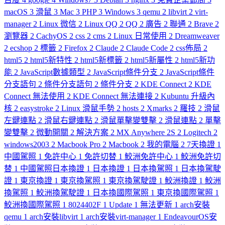
macOS
3
滑鼠
3
Mac
3
PHP
3
Windows
3
qemu
2
libvirt
2
virt-
manager
2
Linux 微信
2
Linux QQ
2
QQ
2
廣告
2
聯通
2
Brave
2
瀏覽器
2
CachyOS
2
css
2
cms
2
Linux 日常使用
2
Dreamweaver
2
ecshop
2
標籤
2
Firefox
2
Claude
2
Claude Code
2
css佈局
2
html5
2
html5新特性
2
html5新標籤
2
html5新屬性
2
html5新功
能
2
JavaScript數據類型
2
JavaScript條件分支
2
JavaScript條件
分支語句
2
條件分支語句
2
條件分支
2
KDE Connect
2
KDE
Connect 無法使用
2
KDE Connect 無法連接
2
Kubuntu 升級內
核
2
easystroke
2
Linux 滑鼠手勢
2
hosts
2
Xmarks
2
羅技
2
滑鼠
左鍵連點
2
滑鼠右鍵連點
2
滑鼠單擊變雙擊
2
滑鼠連點
2
單擊
變雙擊
2
微動開關
2
解決方案
2
MX Anywhere 2S
2
Logitech
2
windows2003
2
Macbook Pro
2
Macbook
2
我的電腦
2
7天換證
1
中國駕照
1
免許中心
1
免許切替
1
鮫洲免許中心
1
鮫洲免許切
替
1
中國駕照日本換證
1
日本換證
1
日本換駕照
1
日本換駕駛
證
1
東京換證
1
東京換駕照
1
東京換駕駛證
1
鮫洲換證
1
鮫洲
換駕照
1
鮫洲換駕駛證
1
日本換國際駕照
1
東京換國際駕照
1
鮫洲換國際駕照
1
8024402F
1
Update
1
無法更新
1
arch安裝
qemu
1
arch安裝libvirt
1
arch安裝virt-manager
1
EndeavourOS安