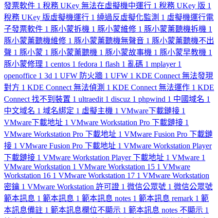
發票軟件
1
稅務 UKey 無法在虛擬機中運行
1
稅務 UKey 版
1
稅務 UKey 版虛擬機運行
1
繞過反虛擬化監測
1
虛擬機運行電
子發票軟件
1
豚小蒙拆機
1
豚小蒙維修
1
豚小蒙薰聽機拆機
1
豚小蒙薰聽機維修
1
豚小蒙薰聽機無聲音
1
豚小蒙薰聽機不出
聲
1
豚小蒙
1
豚小蒙薰聽機
1
豚小蒙故事機
1
豚小蒙早教機
1
豚小蒙修理
1
centos
1
fedora
1
flash
1
亂碼
1
mplayer
1
openoffice
1
3d
1
UFW 防火牆
1
UFW
1
KDE Connect 無法發現
對方
1
KDE Connect 無法偵測
1
KDE Connect 無法運作
1
KDE
Connect 找不到裝置
1
ultraedit
1
discuz
1
phpwind
1
中國域名
1
中文域名
1
域名綁定
1
虛擬主機
1
VMware下載鏈接
1
VMware下載地址
1
VMware Workstation Pro 下載鏈接
1
VMware Workstation Pro 下載地址
1
VMware Fusion Pro 下載鏈
接
1
VMware Fusion Pro 下載地址
1
VMware Workstation Player
下載鏈接
1
VMware Workstation Player 下載地址
1
VMware
1
VMware Workstation
1
VMware Workstation 15
1
VMware
Workstation 16
1
VMware Workstation 17
1
VMware Workstation
密鑰
1
VMware Workstation 許可證
1
微信公眾號
1
微信公眾號
範本訊息
1
範本訊息
1
範本訊息 notes
1
範本訊息 remark
1
範
本訊息備註
1
範本訊息欄位不顯示
1
範本訊息 notes 不顯示
1