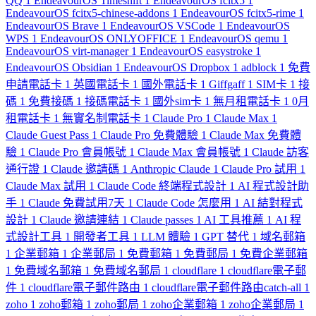
QQ
1
EndeavourOS Timeshift
1
EndeavourOS fcitx5
1
EndeavourOS fcitx5-chinese-addons
1
EndeavourOS fcitx5-rime
1
EndeavourOS Brave
1
EndeavourOS VSCode
1
EndeavourOS
WPS
1
EndeavourOS ONLYOFFICE
1
EndeavourOS qemu
1
EndeavourOS virt-manager
1
EndeavourOS easystroke
1
EndeavourOS Obsidian
1
EndeavourOS Dropbox
1
adblock
1
免費
申請電話卡
1
英國電話卡
1
國外電話卡
1
Giffgaff
1
SIM卡
1
接
碼
1
免費接碼
1
接碼電話卡
1
國外sim卡
1
無月租電話卡
1
0月
租電話卡
1
無實名制電話卡
1
Claude Pro
1
Claude Max
1
Claude Guest Pass
1
Claude Pro 免費體驗
1
Claude Max 免費體
驗
1
Claude Pro 會員帳號
1
Claude Max 會員帳號
1
Claude 訪客
通行證
1
Claude 邀請碼
1
Anthropic Claude
1
Claude Pro 試用
1
Claude Max 試用
1
Claude Code 終端程式設計
1
AI 程式設計助
手
1
Claude 免費試用7天
1
Claude Code 怎麼用
1
AI 結對程式
設計
1
Claude 邀請連結
1
Claude passes
1
AI 工具推薦
1
AI 程
式設計工具
1
開發者工具
1
LLM 體驗
1
GPT 替代
1
域名郵箱
1
企業郵箱
1
企業郵局
1
免費郵箱
1
免費郵局
1
免費企業郵箱
1
免費域名郵箱
1
免費域名郵局
1
cloudflare
1
cloudflare電子郵
件
1
cloudflare電子郵件路由
1
cloudflare電子郵件路由catch-all
1
zoho
1
zoho郵箱
1
zoho郵局
1
zoho企業郵箱
1
zoho企業郵局
1