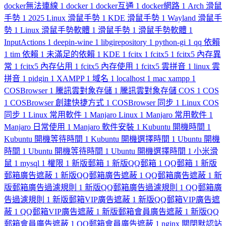
docker無法連線
1
docker
1
docker互通
1
docker網路
1
Arch 滑鼠
手勢
1
2025 Linux 滑鼠手勢
1
KDE 滑鼠手勢
1
Wayland 滑鼠手
勢
1
Linux 滑鼠手勢軟體
1
滑鼠手勢
1
滑鼠手勢軟體
1
InputActions
1
deepin-wine
1
libgirepository
1
python-gi
1
qq 依賴
1
tim 依賴
1
未滿足的依賴
1
KDE
1
fcitx
1
fcitx5
1
fcitx5 內存異
常
1
fcitx5 內存佔用
1
fcitx5 內存使用
1
fcitx5 雲拼音
1
linux 雲
拼音
1
pidgin
1
XAMPP
1
域名
1
localhost
1
mac xampp
1
COSBrowser
1
騰訊雲對象存儲
1
騰訊雲對象存儲 COS
1
COS
1
COSBrowser 創建快捷方式
1
COSBrowser 同步
1
Linux COS
同步
1
Linux 常用軟件
1
Manjaro Linux
1
Manjaro 常用軟件
1
Manjaro 日常使用
1
Manjaro 軟件安裝
1
Kubuntu 開機時間
1
Kubuntu 開機等待時間
1
Kubuntu 開機選擇時間
1
Ubuntu 開機
時間
1
Ubuntu 開機等待時間
1
Ubuntu 開機選擇時間
1
小米滑
鼠
1
mysql
1
權限
1
新版郵箱
1
新版QQ郵箱
1
QQ郵箱
1
新版
郵箱廣告遮蔽
1
新版QQ郵箱廣告遮蔽
1
QQ郵箱廣告遮蔽
1
新
版郵箱廣告過濾規則
1
新版QQ郵箱廣告過濾規則
1
QQ郵箱廣
告過濾規則
1
新版郵箱VIP廣告遮蔽
1
新版QQ郵箱VIP廣告遮
蔽
1
QQ郵箱VIP廣告遮蔽
1
新版郵箱會員廣告遮蔽
1
新版QQ
郵箱會員廣告遮蔽
1
QQ郵箱會員廣告遮蔽
1
nginx 關閉默認站