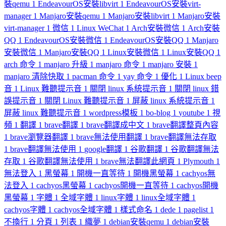
裝qemu
1
EndeavourOS安裝libvirt
1
EndeavourOS安裝virt-
manager
1
Manjaro安裝qemu
1
Manjaro安裝libvirt
1
Manjaro安裝
virt-manager
1
微信
1
Linux WeChat
1
Arch安裝微信
1
Arch安裝
QQ
1
EndeavourOS安裝微信
1
EndeavourOS安裝QQ
1
Manjaro
安裝微信
1
Manjaro安裝QQ
1
Linux安裝微信
1
Linux安裝QQ
1
arch 命令
1
manjaro 升級
1
manjaro 命令
1
manjaro 安裝
1
manjaro 清除快取
1
pacman 命令
1
yay 命令
1
優化
1
Linux beep
音
1
Linux 難聽提示音
1
關閉 linux 系統提示音
1
關閉 linux 錯
誤提示音
1
關閉 Linux 難聽提示音
1
屏蔽 linux 系統提示音
1
屏蔽 linux 難聽提示音
1
wordpress模板
1
bo-blog
1
youtube
1
視
頻
1
翻譯
1
brave翻譯
1
brave翻譯成中文
1
brave翻譯整頁內容
1
brave瀏覽器翻譯
1
brave無法使用翻譯
1
brave翻譯無法存取
1
brave翻譯無法使用
1
google翻譯
1
谷歌翻譯
1
谷歌翻譯無法
存取
1
谷歌翻譯無法使用
1
brave無法翻譯此網頁
1
Plymouth
1
無法登入
1
黑螢幕
1
開機一直等待
1
開機黑螢幕
1
cachyos無
法登入
1
cachyos黑螢幕
1
cachyos開機一直等待
1
cachyos開機
黑螢幕
1
字體
1
全域字體
1
linux字體
1
linux全域字體
1
cachyos字體
1
cachyos全域字體
1
樣式命名
1
dede
1
pagelist
1
不換行
1
分頁
1
列表
1
織夢
1
debian安裝qemu
1
debian安裝