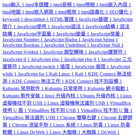
html輸入
1
html多媒體
1
html音頻
1
html視頻
1
html嵌入內容
1
html地圖
1
html嵌入網頁
1
html框架
1
html語義化
1
SEO優化
1
keyword
1
description
1
HTML實踐
1
JavaScript基礎
1
JavaScript
簡介
1
JavaScript使用
1
JavaScript語法
1
JavaScript結構
1
語法
結構
1
JavaScript字面量
1
JavaScript變量
1
JavaScript常量
1
JavaScript Number
1
JavaScript BigInt
1
JavaScript String
1
JavaScript Boolean
1
JavaScript Undefined
1
JavaScript Null
1
JavaScript Symbol
1
JavaScript 類型轉換
1
JavaScript運算符
1
JavaScript if
1
JavaScript else
1
JavaScript else if
1
JavaScript 三元
運算符
1
JavaScript switch
1
循環
1
JavaScript 循環
1
JavaScript
while
1
JavaScript for
1
Kali Linux
1
Kali
1
KDE Connect 無法檢
測
1
KDE Connect 無法工作
1
KDE Connect 找不到設備
1
Kubuntu 常用軟件
1
Kubuntu 日常使用
1
Kubuntu 網卡驅動
1
Kubuntu 軟件安裝
1
linux 升級內核
1
Ubuntu 升級內核
1
Linux
虛擬機找不到 USB
1
Linux 虛擬機無法識別 USB
1
VirtualBox
使用 U 盾
1
VirtualBox 找不到 USB
1
VirtualBox 找不到 U 盤
1
VirtualBox 無法識別 USB
1
Chrome 雙擊右鍵
1
Chrome 右鍵選
單
1
Chrome 滑鼠手勢
1
Linux 系統
1
Linux 防毒
1
Linux 防毒
軟體
1
Linux Dr.Web
1
Linux 大蜘蛛
1
大蜘蛛
1
Dr.Web
1