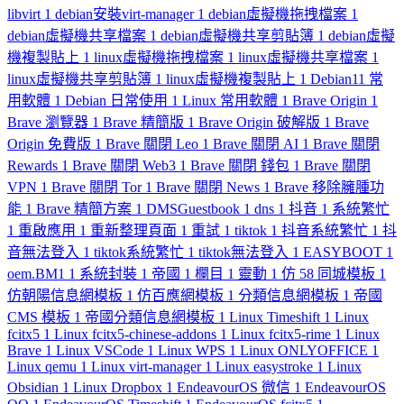
libvirt
1
debian安裝virt-manager
1
debian虛擬機拖拽檔案
1
debian虛擬機共享檔案
1
debian虛擬機共享剪貼簿
1
debian虛擬
機複製貼上
1
linux虛擬機拖拽檔案
1
linux虛擬機共享檔案
1
linux虛擬機共享剪貼簿
1
linux虛擬機複製貼上
1
Debian11 常
用軟體
1
Debian 日常使用
1
Linux 常用軟體
1
Brave Origin
1
Brave 瀏覽器
1
Brave 精簡版
1
Brave Origin 破解版
1
Brave
Origin 免費版
1
Brave 關閉 Leo
1
Brave 關閉 AI
1
Brave 關閉
Rewards
1
Brave 關閉 Web3
1
Brave 關閉 錢包
1
Brave 關閉
VPN
1
Brave 關閉 Tor
1
Brave 關閉 News
1
Brave 移除臃腫功
能
1
Brave 精簡方案
1
DMSGuestbook
1
dns
1
抖音
1
系統繁忙
1
重啟應用
1
重新整理頁面
1
重試
1
tiktok
1
抖音系統繁忙
1
抖
音無法登入
1
tiktok系統繁忙
1
tiktok無法登入
1
EASYBOOT
1
oem.BM1
1
系統封裝
1
帝國
1
欄目
1
靈動
1
仿 58 同城模板
1
仿朝陽信息網模板
1
仿百應網模板
1
分類信息網模板
1
帝國
CMS 模板
1
帝國分類信息網模板
1
Linux Timeshift
1
Linux
fcitx5
1
Linux fcitx5-chinese-addons
1
Linux fcitx5-rime
1
Linux
Brave
1
Linux VSCode
1
Linux WPS
1
Linux ONLYOFFICE
1
Linux qemu
1
Linux virt-manager
1
Linux easystroke
1
Linux
Obsidian
1
Linux Dropbox
1
EndeavourOS 微信
1
EndeavourOS