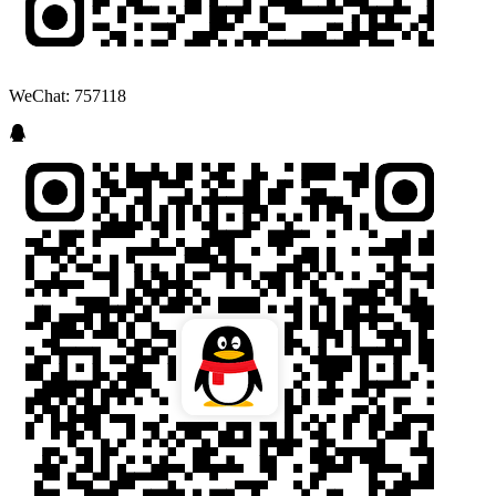
WeChat: 757118