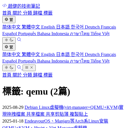
趙健的技術筆記
首頁
關於
分類
歸檔
標籤
繁
简体中文
繁體中文
English
日本語
한국어
Deutsch
Français
Español
Português
Bahasa Indonesia
ภาษาไทย
Tiếng Việt
繁
简体中文
繁體中文
English
日本語
한국어
Deutsch
Français
Español
Português
Bahasa Indonesia
ภาษาไทย
Tiếng Việt
首頁
關於
分類
歸檔
標籤
標籤: qemu
(2篇)
2025-08-29
Debian Linux虛擬機(virt-manager+QEMU+KVM)實
現拖拽檔案 共享檔案 共享剪貼簿 複製貼上
2025-01-18
EndeavourOS、Manjaro等Arch系Linux安裝
QEMU+KVM、libvirt、Virt-Manager虛擬機