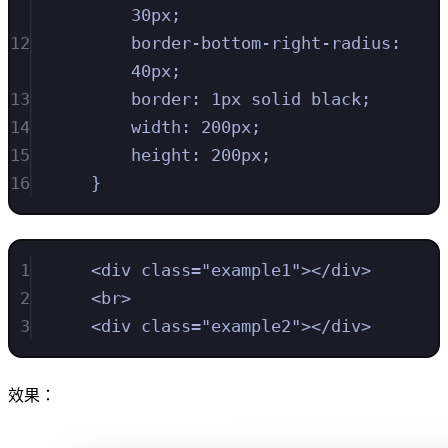
30
px
;
12
border-bottom-right-radius
:
40
px
;
13
border
:
1
px
solid
black
;
14
width
:
200
px
;
15
height
:
200
px
;
16
}
1
<
div
class
=
"
example1
"
></
div
>
2
<
br
>
3
<
div
class
=
"
example2
"
></
div
>
效果：