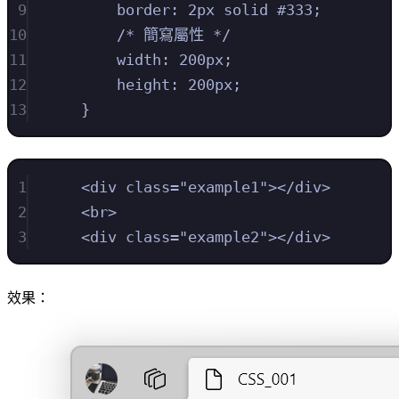
9
border
:
2
px
solid
#333
;
10
/* 簡寫屬性 */
11
width
:
200
px
;
12
height
:
200
px
;
13
}
1
<
div
class
=
"
example1
"
></
div
>
2
<
br
>
3
<
div
class
=
"
example2
"
></
div
>
效果：