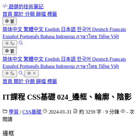
趙健的技術筆記
首頁
關於
分類
歸檔
標籤
繁
简体中文
繁體中文
English
日本語
한국어
Deutsch
Français
Español
Português
Bahasa Indonesia
ภาษาไทย
Tiếng Việt
繁
简体中文
繁體中文
English
日本語
한국어
Deutsch
Français
Español
Português
Bahasa Indonesia
ภาษาไทย
Tiếng Việt
首頁
關於
分類
歸檔
標籤
IT課程 CSS基礎 024_邊框、輪廓、陰影
學習
/
CSS基礎
2024-01-31
約 3259 字 · 9 分鐘
-
次
閱讀
邊框