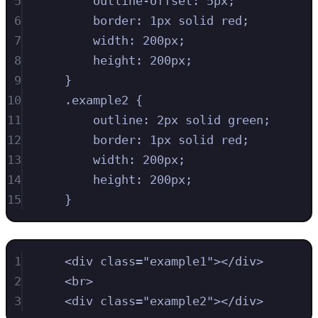
5
outline-offset
:
5
px
;
6
border
:
1
px
solid
red
;
7
width
:
200
px
;
8
height
:
200
px
;
9
}
10
.
example2
{
11
outline
:
2
px
solid
green
;
12
border
:
1
px
solid
red
;
13
width
:
200
px
;
14
height
:
200
px
;
15
}
1
<
div
class
=
"
example1
"
></
div
>
2
<
br
>
3
<
div
class
=
"
example2
"
></
div
>