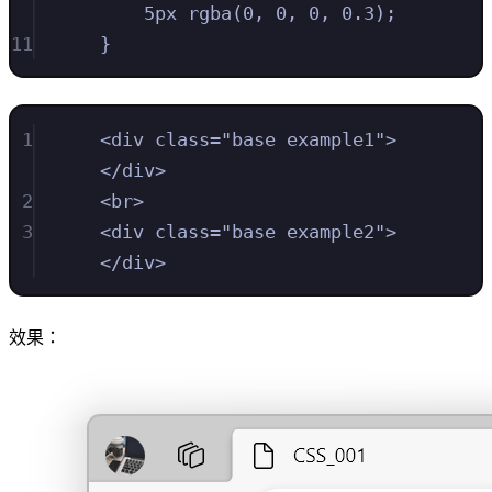
5
px
rgba
(
0
,
0
,
0
,
0.3
)
;
11
}
1
<
div
class
=
"
base example1
"
>
</
div
>
2
<
br
>
3
<
div
class
=
"
base example2
"
>
</
div
>
效果：