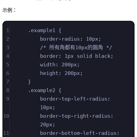
示例：
1
.
example1
{
2
border-radius
:
10
px
;
3
/* 所有角都有10px的圓角 */
4
border
:
1
px
solid
black
;
5
width
:
200
px
;
6
height
:
200
px
;
7
}
8
.
example2
{
9
border-top-left-radius
:
10
px
;
10
border-top-right-radius
:
20
px
;
11
border-bottom-left-radius
: