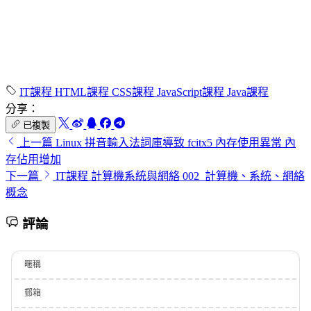
IT課程
HTML課程
CSS課程
JavaScript課程
Java課程
分享：
已複製
上一篇
Linux 拼音輸入法詞庫導致 fcitx5 內存使用異常 內
存佔用增加
下一篇
IT課程 計算機系統與網絡 002_計算機、系統、網絡
概念
評論
暱稱
郵箱