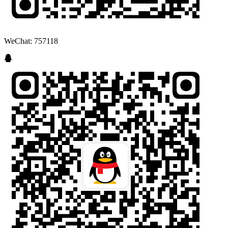
WeChat: 757118