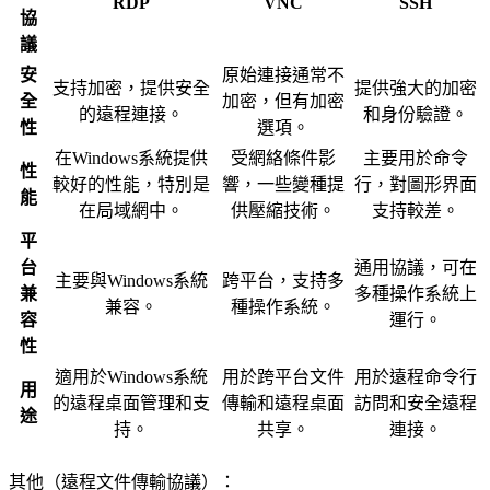
RDP
VNC
SSH
協
議
安
原始連接通常不
支持加密，提供安全
提供強大的加密
全
加密，但有加密
的遠程連接。
和身份驗證。
性
選項。
在Windows系統提供
受網絡條件影
主要用於命令
性
較好的性能，特別是
響，一些變種提
行，對圖形界面
能
在局域網中。
供壓縮技術。
支持較差。
平
台
通用協議，可在
主要與Windows系統
跨平台，支持多
兼
多種操作系統上
兼容。
種操作系統。
容
運行。
性
適用於Windows系統
用於跨平台文件
用於遠程命令行
用
的遠程桌面管理和支
傳輸和遠程桌面
訪問和安全遠程
途
持。
共享。
連接。
其他（遠程文件傳輸協議）：