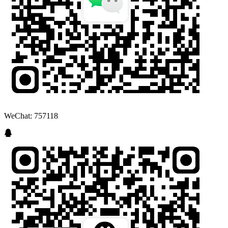
WeChat: 757118