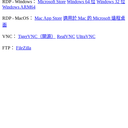
RDP - Windows：
Microsoft Store
Windows 64 位
Windows 32 位
Windows ARM64
RDP - MacOS：
Mac App Store
適用於 Mac 的 Microsoft 遠程桌
面
VNC：
TigerVNC（開源）
RealVNC
UltraVNC
FTP：
FileZilla