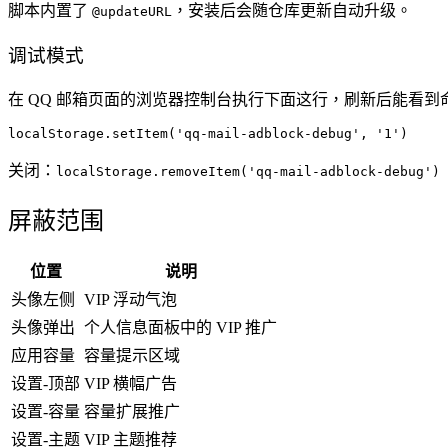
脚本内置了
，安装后会随仓库更新自动升级。
@updateURL
调试模式
在 QQ 邮箱页面的浏览器控制台执行下面这行，刷新后能看到
关闭：
localStorage.removeItem('qq-mail-adblock-debug')
屏蔽范围
位置
说明
头像左侧
VIP 浮动气泡
头像弹出
个人信息面板中的 VIP 推广
应用容量
容量提示区域
设置-顶部
VIP 横幅广告
设置-容量
容量扩展推广
设置-主题
VIP 主题推荐