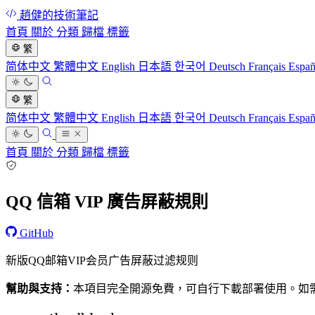
趙健的技術筆記
首頁
關於
分類
歸檔
標籤
繁
简体中文
繁體中文
English
日本語
한국어
Deutsch
Français
Espa
繁
简体中文
繁體中文
English
日本語
한국어
Deutsch
Français
Espa
首頁
關於
分類
歸檔
標籤
QQ 信箱 VIP 廣告屏蔽規則
GitHub
新版QQ邮箱VIP会员广告屏蔽过滤规则
幫助與支持：
本項目完全開源免費，可自行下載部署使用。如