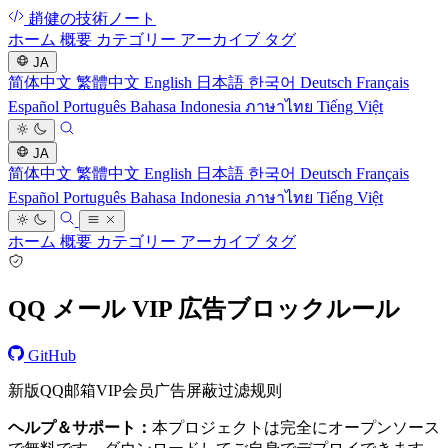
趙健の技術ノート
ホーム
概要
カテゴリー
アーカイブ
タグ
JA
简体中文
繁體中文
English
日本語
한국어
Deutsch
Français
Español
Português
Bahasa Indonesia
ภาษาไทย
Tiếng Việt
JA
简体中文
繁體中文
English
日本語
한국어
Deutsch
Français
Español
Português
Bahasa Indonesia
ภาษาไทย
Tiếng Việt
ホーム
概要
カテゴリー
アーカイブ
タグ
QQ メール VIP 広告ブロックルール
GitHub
新版QQ邮箱VIP会员广告屏蔽过滤规则
ヘルプ＆サポート：
本プロジェクトは完全にオープンソース