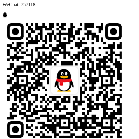
WeChat: 757118