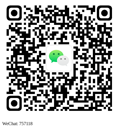
WeChat: 757118