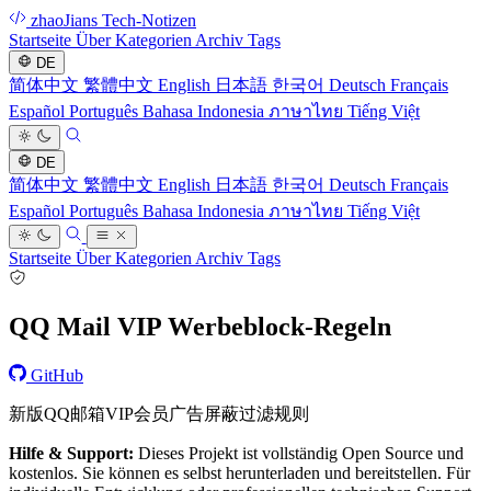
zhaoJians Tech-Notizen
Startseite
Über
Kategorien
Archiv
Tags
DE
简体中文
繁體中文
English
日本語
한국어
Deutsch
Français
Español
Português
Bahasa Indonesia
ภาษาไทย
Tiếng Việt
DE
简体中文
繁體中文
English
日本語
한국어
Deutsch
Français
Español
Português
Bahasa Indonesia
ภาษาไทย
Tiếng Việt
Startseite
Über
Kategorien
Archiv
Tags
QQ Mail VIP Werbeblock-Regeln
GitHub
新版QQ邮箱VIP会员广告屏蔽过滤规则
Hilfe & Support:
Dieses Projekt ist vollständig Open Source und
kostenlos. Sie können es selbst herunterladen und bereitstellen. Für