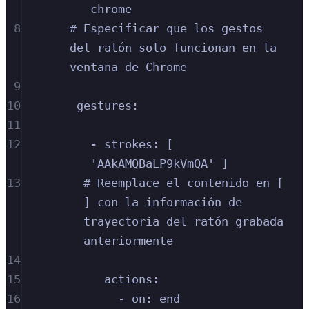
chrome
8
# Especificar que los gestos 
del ratón solo funcionan en la 
ventana de Chrome
9
10
gestures:
11
12
- strokes: [ 
'AAkAMQBaLP9kVmQA' ]
13
# Reemplace el contenido en [ 
] con la información de 
trayectoria del ratón grabada 
anteriormente
14
15
actions:
16
- on: end