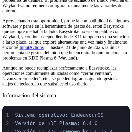
problemas de detalles. El problema de escalado de Linux WeChat en
Wayland ya no requiere configurar manualmente las variables de
entorno.
Aprovechando esta oportunidad, probé la compatibilidad de algunos
software y pensé en la herramienta de gestos del ratón Easystroke
que siempre me había faltado. Easystroke no es compatible con
Wayland, y continuar dependiendo de X11 tampoco es una solución
a largo plazo, así que exploré alternativas una vez más y finalmente
encontré
InputActions
— hasta el 21 de junio de 2025, la única
herramienta de gestos del ratón que he encontrado que funciona sin
problemas en KDE Plasma 6 (Wayland).
Aunque no puede reemplazar perfectamente a Easystroke, las
operaciones comúnmente utilizadas como “cerrar ventana”,
“avanzar/retroceder”, etc., se pueden lograr asignando gestos a
atajos de teclado, lo que satisface el uso diario.
Información del sistema
1
Sistema operativo: EndeavourOS
2
Versión de KDE Plasma: 6.4.0
3
Versión de KDE Frameworks: 6.15.0