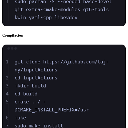
1
sudo
pacman
-S
--needed
base-devel
git
extra-cmake-modules
qt6-tools
kwin
yaml-cpp
libevdev
Compilación
Terminal window
1
git
clone
https://github.com/taj-
ny/InputActions
2
cd
InputActions
3
mkdir
build
4
cd
build
5
cmake
../
-
DCMAKE_INSTALL_PREFIX=/usr
6
make
7
sudo
make
install