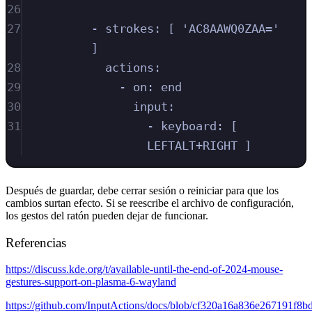
26
27
- strokes: [ 'AC8AAWQ0ZAA=' 
]
28
actions:
29
- on: end
30
input:
31
- keyboard: [ 
LEFTALT+RIGHT ]
Después de guardar, debe cerrar sesión o reiniciar para que los
cambios surtan efecto. Si se reescribe el archivo de configuración,
los gestos del ratón pueden dejar de funcionar.
Referencias
https://discuss.kde.org/t/available-until-the-end-of-2024-mouse-
gestures-support-on-plasma-6-wayland
https://github.com/InputActions/docs/blob/cf320a16a836e267191f8