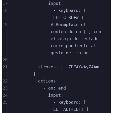
17
input:
18
- keyboard: [ 
LEFTCTRL+W ]
19
# Reemplace el 
contenido en [ ] con 
el atajo de teclado 
correspondiente al 
gesto del ratón
20
21
- strokes: [ 'ZDEAYwAyZAA=' 
]
22
actions:
23
- on: end
24
input:
25
- keyboard: [ 
LEFTALT+LEFT ]