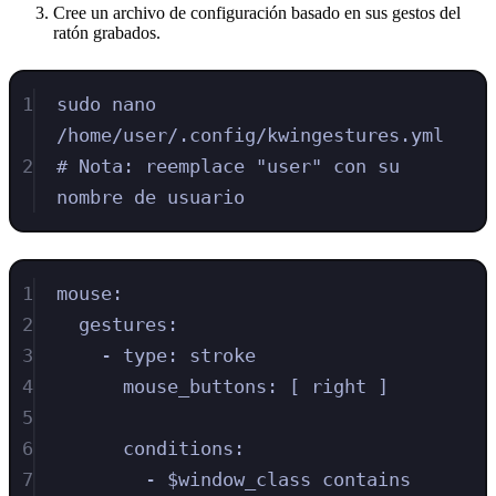
Cree un archivo de configuración basado en sus gestos del
ratón grabados.
1
sudo nano 
/home/user/.config/kwingestures.yml
2
# Nota: reemplace "user" con su 
nombre de usuario
1
mouse:
2
gestures:
3
- type: stroke
4
mouse_buttons: [ right ]
5
6
conditions:
7
- $window_class contains 