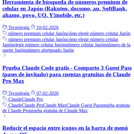
Herramienta de búsqueda de números premium de
celular en Japón (Rakuten, docomo, au, SoftBank,
ahamo, povo, UQ, Y!mobile, etc.)
Tecnología
10-02-2026
número premium celular Japón
cómo elegir número celular Japón
número premium celular Japón
cómo elegir número celular
Japón
elegir número celular Japón
número celular Japón
número de la
suerte Japón
número afortunado Japón
Prueba Claude Code gratis - Comparto 3 Guest Pass
(pases de invitado) para cuentas gratuitas de Claude
Pro Max
Tecnología
07-02-2026
Claude
Claude Pro
Claude
Claude Pro
Claude Max
Claude Guest Pass
prueba gratuita
de Claude Pro
prueba gratuita de Claude Max
Reducir el espacio entre iconos en la barra de menú