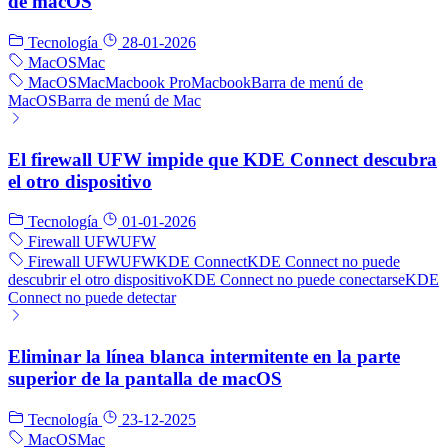
de macOS
Tecnología
28-01-2026
MacOS
Mac
MacOS
Mac
Macbook Pro
Macbook
Barra de menú de
MacOS
Barra de menú de Mac
El firewall UFW impide que KDE Connect descubra
el otro dispositivo
Tecnología
01-01-2026
Firewall UFW
UFW
Firewall UFW
UFW
KDE Connect
KDE Connect no puede
descubrir el otro dispositivo
KDE Connect no puede conectarse
KDE
Connect no puede detectar
Eliminar la línea blanca intermitente en la parte
superior de la pantalla de macOS
Tecnología
23-12-2025
MacOS
Mac