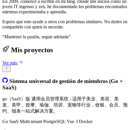
En 2009, comencé a escribir en mi blog. Desde mis inicios como un
joven IT ingenuo y zen, he documentado los problemas encontrados
mientras experimentaba y aprendía.
Espero que esto ayude a otros con problemas similares. No dudes en
compartirlo con quien lo necesite.
“
Mantener la pasión, seguir adelante
”
Mis proyectos
Ver más
Sistema universal de gestión de miembros (Go +
SaaS)
go（SaaS）版 通用会员管理系统 - 适用于美业、美容、美
发、美甲、按摩、瑜伽、培训、宠物等行业，收银、会员、预
约、报表一站式解决方案。
Go
SaaS
Multi-tenant
PostgreSQL
Vue 3
Docker