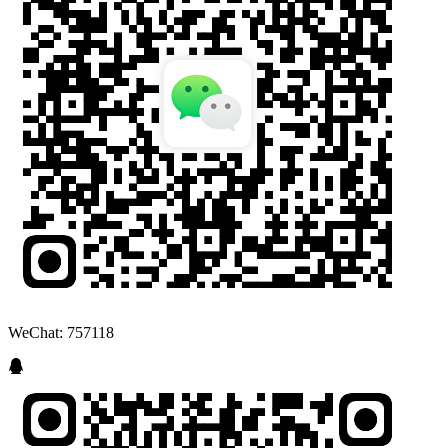
WeChat: 757118