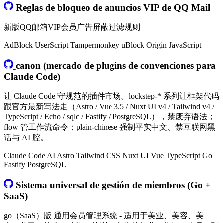
Reglas de bloqueo de anuncios VIP de QQ Mail
新版QQ邮箱VIP会员广告屏蔽过滤规则
AdBlock
UserScript
Tampermonkey
uBlock Origin
JavaScript
canon (mercado de plugins de convenciones para
Claude Code)
让 Claude Code 守规范的插件市场。lockstep-* 系列让框架代码
跟官方最新写法走（Astro / Vue 3.5 / Nuxt UI v4 / Tailwind v4 /
TypeScript / Echo / sqlc / Fastify / PostgreSQL），禁废弃语法；
flow 管工作流命令；plain-chinese 强制平实中文、禁互联网黑
话与 AI 腔。
Claude Code
AI
Astro
Tailwind CSS
Nuxt UI
Vue
TypeScript
Go
Fastify
PostgreSQL
Sistema universal de gestión de miembros (Go +
SaaS)
go（SaaS）版 通用会员管理系统 - 适用于美业、美容、美