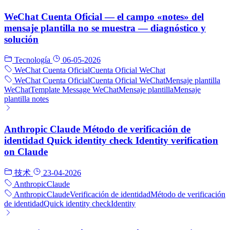
WeChat Cuenta Oficial — el campo «notes» del
mensaje plantilla no se muestra — diagnóstico y
solución
Tecnología
06-05-2026
WeChat Cuenta Oficial
Cuenta Oficial WeChat
WeChat Cuenta Oficial
Cuenta Oficial WeChat
Mensaje plantilla
WeChat
Template Message WeChat
Mensaje plantilla
Mensaje
plantilla notes
Anthropic Claude Método de verificación de
identidad Quick identity check Identity verification
on Claude
技术
23-04-2026
Anthropic
Claude
Anthropic
Claude
Verificación de identidad
Método de verificación
de identidad
Quick identity check
Identity