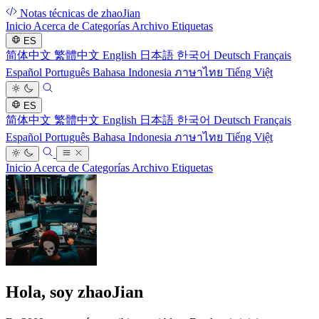
Notas técnicas de zhaoJian
Inicio
Acerca de
Categorías
Archivo
Etiquetas
ES
简体中文
繁體中文
English
日本語
한국어
Deutsch
Français
Español
Português
Bahasa Indonesia
ภาษาไทย
Tiếng Việt
ES
简体中文
繁體中文
English
日本語
한국어
Deutsch
Français
Español
Português
Bahasa Indonesia
ภาษาไทย
Tiếng Việt
Inicio
Acerca de
Categorías
Archivo
Etiquetas
Hola, soy zhaoJian