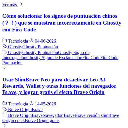
Ver más
Cómo solucionar los signos de puntuación chinos
(？！) que se muestran incorrectamente en Ghostty
con Fira Code
Tecnología
04-06-2026
Ghostty
Ghostty Puntuación
Ghostty
Ghostty Puntuación
Ghostty Signo de
Interrogación
Ghostty Signo de Exclamación
Fira Code
Fira Code
Puntuación
Usar SlimBrave Neo para desactivar Leo AI,
Rewards, Wallet y otras funciones del navegador
Brave, y lograr gratis el efecto Brave Origin
Tecnología
14-05-2026
Brave Origin
Brave
Brave Origin
Brave
Navegador Brave
Brave versión slim
Brave
Origin crack
Brave Origin gratis