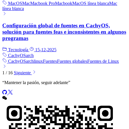
MacOS
Mac
Macbook Pro
Macbook
MacOS línea blanca
Mac
línea blanca
Configuración global de fuentes en CachyOS,
solución para fuentes feas e inconsistentes en algunos
programas
Tecnología
15-12-2025
CachyOS
arch
CachyOS
arch
linux
Fuentes
Fuentes globales
Fuentes de Linux
1 / 16
Siguiente
“
Mantener la pasión, seguir adelante
”