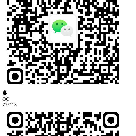
QQ
757118