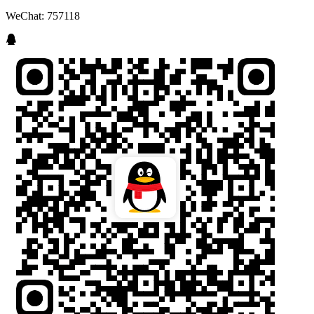
WeChat: 757118