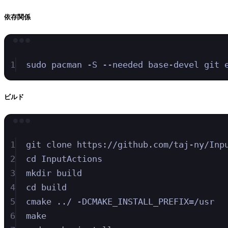
依存関係
1
sudo
pacman
-S
--needed
base-devel
git
ビルド
1
git
clone
https://github.com/taj-ny/Inp
2
cd
InputActions
3
mkdir
build
4
cd
build
5
cmake
../
-DCMAKE_INSTALL_PREFIX=/usr
6
make