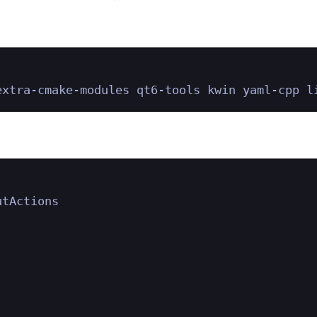
Terminal window
extra-cmake-modules
qt6-tools
kwin
yaml-cpp
l
Terminal window
utActions