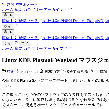
趙健の技術ノート
ホーム
概要
カテゴリー
アーカイブ
タグ
JA
简体中文
繁體中文
English
日本語
한국어
Deutsch
Français
Espa
JA
简体中文
繁體中文
English
日本語
한국어
Deutsch
Français
Espa
ホーム
概要
カテゴリー
アーカイブ
タグ
Linux KDE Plasma6 Wayland マウスジェ
技術
2025-06-22
約2915文字 · 8分で読める
-
回閲覧
今日 KDE Plasma 6.4.0 にアップデートしました。多く
した。
この機会にいくつかのソフトウェアの互換性をテストしました。ずっと欠
いないため、X11 に依存し続けるのは長期的な解決策では
でスムーズに使える唯一のマウスジェスチャーツールです。