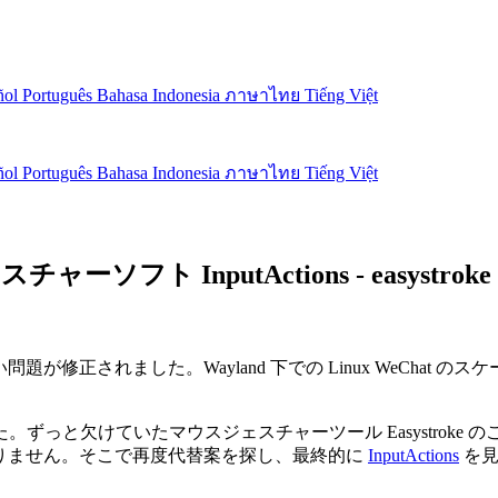
ñol
Português
Bahasa Indonesia
ภาษาไทย
Tiếng Việt
ñol
Português
Bahasa Indonesia
ภาษาไทย
Tiếng Việt
スチャーソフト InputActions - easystro
の細かい問題が修正されました。Wayland 下での Linux WeC
けていたマウスジェスチャーツール Easystroke のことを思い出
ありません。そこで再度代替案を探し、最終的に
InputActions
を見つ