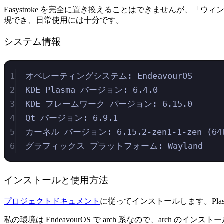
Easystroke を完全に置き換えることはできませんが
現でき、日常使用には十分です。
システム情報
1
オペレーティングシステム: EndeavourOS
2
KDE Plasma バージョン: 6.4.0
3
KDE フレームワーク バージョン: 6.15.0
4
Qt バージョン: 6.9.1
5
カーネル バージョン: 6.15.2-zen1-1-zen (6
6
グラフィックス プラットフォーム: Wayland
インストールと使用方法
プロジェクトドキュメント
に従ってインストールします。Plasma
私の環境は EndeavourOS で arch 系なので、arch