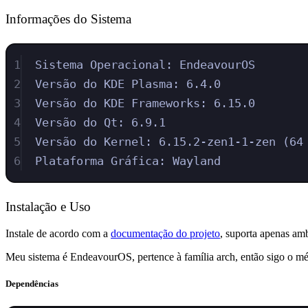
Informações do Sistema
1
Sistema Operacional: EndeavourOS
2
Versão do KDE Plasma: 6.4.0
3
Versão do KDE Frameworks: 6.15.0
4
Versão do Qt: 6.9.1
5
Versão do Kernel: 6.15.2-zen1-1-zen (64
6
Plataforma Gráfica: Wayland
Instalação e Uso
Instale de acordo com a
documentação do projeto
, suporta apenas am
Meu sistema é EndeavourOS, pertence à família arch, então sigo o mét
Dependências