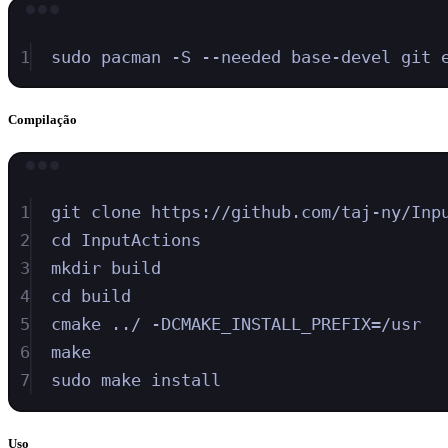
1
sudo
pacman
-S
--needed
base-devel
git
Compilação
1
git
clone
https://github.com/taj-ny/Inp
2
cd
InputActions
3
mkdir
build
4
cd
build
5
cmake
../
-DCMAKE_INSTALL_PREFIX=/usr
6
make
7
sudo
make
install
Uso