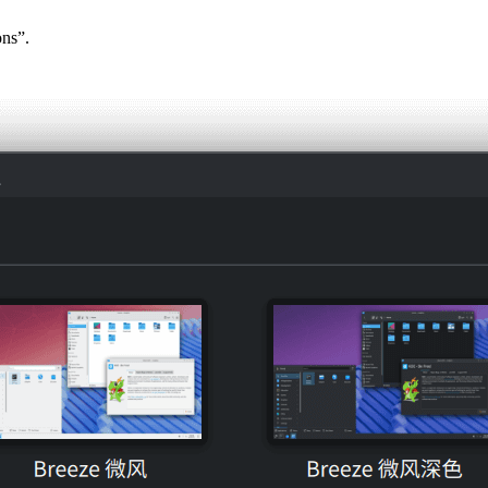
ons”.