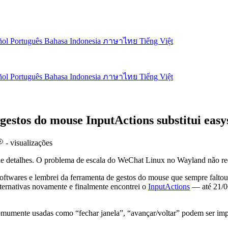
ñol
Português
Bahasa Indonesia
ภาษาไทย
Tiếng Việt
ñol
Português
Bahasa Indonesia
ภาษาไทย
Tiếng Việt
stos do mouse InputActions substitui easy
-
visualizações
de detalhes. O problema de escala do WeChat Linux no Wayland não re
 softwares e lembrei da ferramenta de gestos do mouse que sempre falt
ternativas novamente e finalmente encontrei o
InputActions
— até 21/06
comumente usadas como “fechar janela”, “avançar/voltar” podem ser im