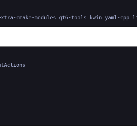
Terminal window
extra-cmake-modules
qt6-tools
kwin
yaml-cpp
l
Terminal window
utActions