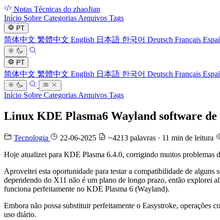
Notas Técnicas do zhaoJian
Início
Sobre
Categorias
Arquivos
Tags
PT
简体中文
繁體中文
English
日本語
한국어
Deutsch
Français
Espa
PT
简体中文
繁體中文
English
日本語
한국어
Deutsch
Français
Espa
Início
Sobre
Categorias
Arquivos
Tags
Linux KDE Plasma6 Wayland software de ge
Tecnologia
22-06-2025
~4213 palavras · 11 min de leitura
Hoje atualizei para KDE Plasma 6.4.0, corrigindo muitos problemas 
Aproveitei esta oportunidade para testar a compatibilidade de alguns
dependendo do X11 não é um plano de longo prazo, então explorei al
funciona perfeitamente no KDE Plasma 6 (Wayland).
Embora não possa substituir perfeitamente o Easystroke, operações 
uso diário.