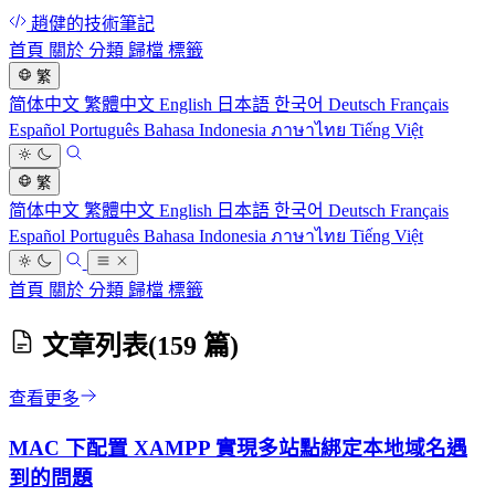
趙健的技術筆記
首頁
關於
分類
歸檔
標籤
繁
简体中文
繁體中文
English
日本語
한국어
Deutsch
Français
Español
Português
Bahasa Indonesia
ภาษาไทย
Tiếng Việt
繁
简体中文
繁體中文
English
日本語
한국어
Deutsch
Français
Español
Português
Bahasa Indonesia
ภาษาไทย
Tiếng Việt
首頁
關於
分類
歸檔
標籤
文章列表
(159 篇)
查看更多
MAC 下配置 XAMPP 實現多站點綁定本地域名遇
到的問題