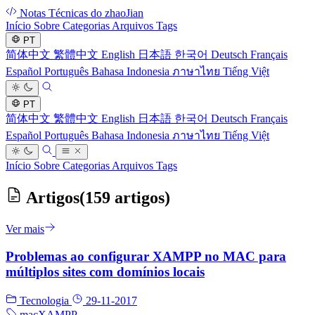
Notas Técnicas do zhaoJian
Início
Sobre
Categorias
Arquivos
Tags
PT
简体中文
繁體中文
English
日本語
한국어
Deutsch
Français
Español
Português
Bahasa Indonesia
ภาษาไทย
Tiếng Việt
PT
简体中文
繁體中文
English
日本語
한국어
Deutsch
Français
Español
Português
Bahasa Indonesia
ภาษาไทย
Tiếng Việt
Início
Sobre
Categorias
Arquivos
Tags
Artigos
(159 artigos)
Ver mais
Problemas ao configurar XAMPP no MAC para
múltiplos sites com domínios locais
Tecnologia
29-11-2017
mac
XAMPP