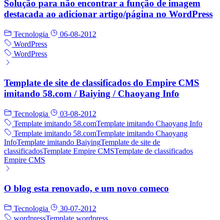
Solução para não encontrar a função de imagem
destacada ao adicionar artigo/página no WordPress
Tecnologia
06-08-2012
WordPress
WordPress
Template de site de classificados do Empire CMS
imitando 58.com / Baiying / Chaoyang Info
Tecnologia
03-08-2012
Template imitando 58.com
Template imitando Chaoyang Info
Template imitando 58.com
Template imitando Chaoyang
Info
Template imitando Baiying
Template de site de
classificados
Template Empire CMS
Template de classificados
Empire CMS
O blog esta renovado, e um novo comeco
Tecnologia
30-07-2012
wordpress
Template wordpress