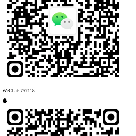
WeChat: 757118