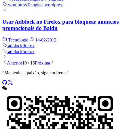
wordpress
Template wordpress
Usar Adblock no Firefox para bloquear anuncios
promocionais do Baidu
Tecnologia
14-02-2012
adblock
firefox
adblock
firefox
Anterior
10 / 16
Próxima
“
Mantenha a paixão, siga em frente
”