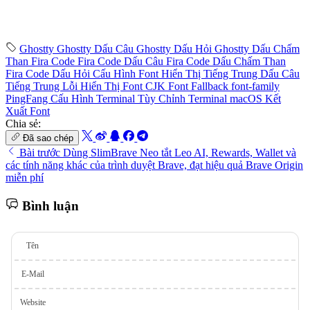
Ghostty
Ghostty Dấu Câu
Ghostty Dấu Hỏi
Ghostty Dấu Chấm
Than
Fira Code
Fira Code Dấu Câu
Fira Code Dấu Chấm Than
Fira Code Dấu Hỏi
Cấu Hình Font
Hiển Thị Tiếng Trung
Dấu Câu
Tiếng Trung
Lỗi Hiển Thị Font
CJK Font Fallback
font-family
PingFang
Cấu Hình Terminal
Tùy Chỉnh Terminal
macOS
Kết
Xuất Font
Chia sẻ:
Đã sao chép
Bài trước
Dùng SlimBrave Neo tắt Leo AI, Rewards, Wallet và
các tính năng khác của trình duyệt Brave, đạt hiệu quả Brave Origin
miễn phí
Bình luận
Tên
E-Mail
Website