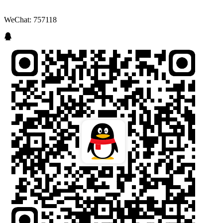
WeChat: 757118