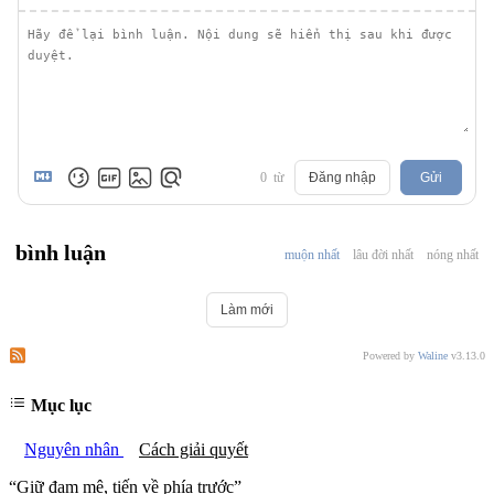
0
từ
Đăng nhập
Gửi
bình luận
muộn nhất
lâu đời nhất
nóng nhất
Làm mới
Đăng ký nhận xét của bài viết này
Đăng ký nhận xét của trang web này
Powered by
Waline
v3.13.0
Mục lục
Nguyên nhân
Cách giải quyết
“
Giữ đam mê, tiến về phía trước
”