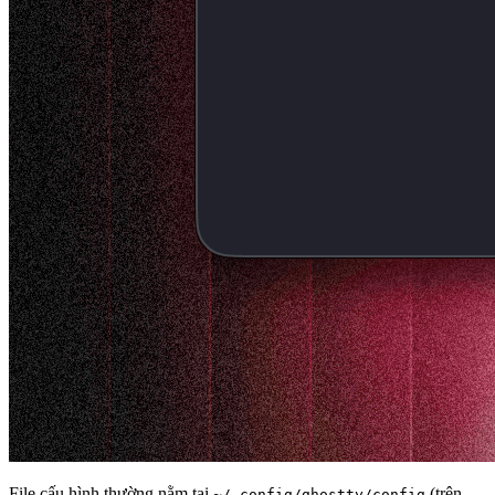
File cấu hình thường nằm tại
(trên
~/.config/ghostty/config