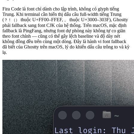
Fira Code là font chỉ dành cho lập trình, không có glyph tiếng
Trung. Khi terminal cần hiển thị dấu câu full-width tiếng Trung
(
thuộc U+FF00–FFEF,
thuộc U+3000–303F), Ghostty
？！（）
。
phải fallback sang font CJK của hệ thống. Trên macOS, mặc định
fallback là PingFang, nhưng font dự phòng này không tự co giãn
theo font chính — cũng có thể gây lệch baseline và độ dày nét
không đồng đều trên cùng một dòng. Đây là hành vi font fallback
đã biết của Ghostty trên macOS, lý do khiến dấu câu trông to và kỳ
lạ.