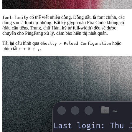
có thể viết nhiều dòng. Dòng đầu là font chính, các
font-family
dòng sau là font dự phòng. Bất kỳ glyph nào Fira Code không có
(dấu câu tiếng Trung, chữ Hán, ký tự full-width) đều sẽ được
chuyển cho PingFang xử lý, đảm bảo hiển thị nhất quán.
Tải lại cấu hình qua
hoặc
Ghostty > Reload Configuration
phím tắt
.
⇧ + ⌘ + ,