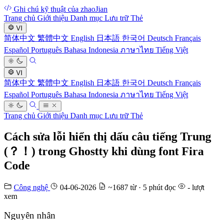
Ghi chú kỹ thuật của zhaoJian
Trang chủ
Giới thiệu
Danh mục
Lưu trữ
Thẻ
VI
简体中文
繁體中文
English
日本語
한국어
Deutsch
Français
Español
Português
Bahasa Indonesia
ภาษาไทย
Tiếng Việt
VI
简体中文
繁體中文
English
日本語
한국어
Deutsch
Français
Español
Português
Bahasa Indonesia
ภาษาไทย
Tiếng Việt
Trang chủ
Giới thiệu
Danh mục
Lưu trữ
Thẻ
Cách sửa lỗi hiển thị dấu câu tiếng Trung
(？！) trong Ghostty khi dùng font Fira
Code
Công nghệ
04-06-2026
~1687 từ · 5 phút đọc
-
lượt
xem
Nguyên nhân