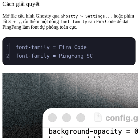
Cách giải quyết
Mở file cấu hình Ghostty qua
hoặc phím
Ghostty > Settings...
tắt
, rồi thêm một dòng
sau Fira Code để đặt
⌘ + ,
font-family
PingFang làm font dự phòng toàn cục.
1
font-family = Fira Code
2
font-family = PingFang SC