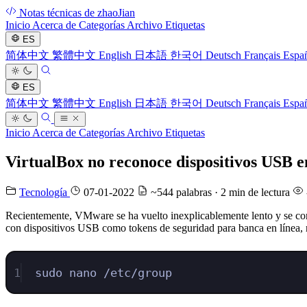
Notas técnicas de zhaoJian
Inicio
Acerca de
Categorías
Archivo
Etiquetas
ES
简体中文
繁體中文
English
日本語
한국어
Deutsch
Français
Espa
ES
简体中文
繁體中文
English
日本語
한국어
Deutsch
Français
Espa
Inicio
Acerca de
Categorías
Archivo
Etiquetas
VirtualBox no reconoce dispositivos USB e
Tecnología
07-01-2022
~544 palabras · 2 min de lectura
Recientemente, VMware se ha vuelto inexplicablemente lento y se con
con dispositivos USB como tokens de seguridad para banca en línea, 
1
sudo nano /etc/group