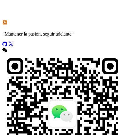
Subscribe to comments of this post
Subscribe to comments of this site
“
Mantener la pasión, seguir adelante
”