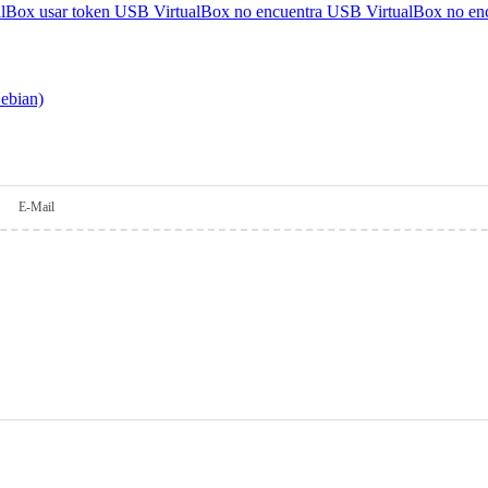
alBox usar token USB
VirtualBox no encuentra USB
VirtualBox no e
Debian)
E-Mail