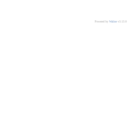
Powered by
Waline
v3.13.0