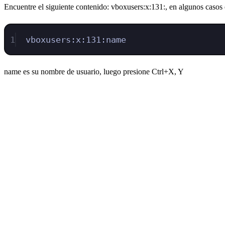
Encuentre el siguiente contenido: vboxusers:x:131:, en algunos casos
1
vboxusers:x:131:name
name es su nombre de usuario, luego presione Ctrl+X, Y