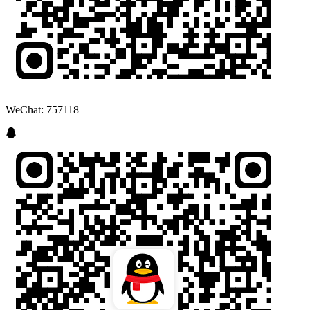
WeChat: 757118