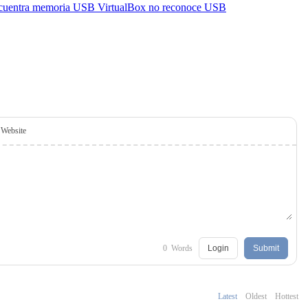
ncuentra memoria USB
VirtualBox no reconoce USB
Website
0
Words
Login
Submit
Latest
Oldest
Hottest