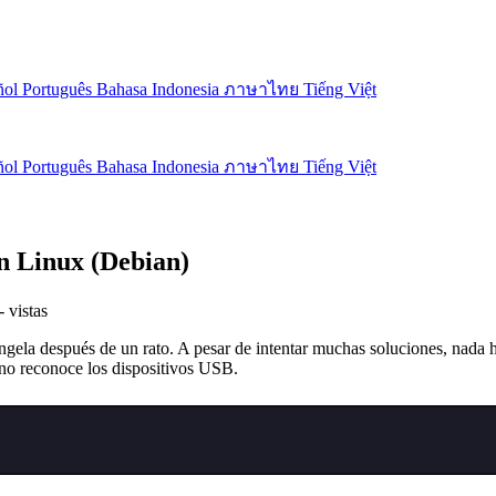
ñol
Português
Bahasa Indonesia
ภาษาไทย
Tiếng Việt
ñol
Português
Bahasa Indonesia
ภาษาไทย
Tiếng Việt
n Linux (Debian)
-
vistas
gela después de un rato. A pesar de intentar muchas soluciones, nada 
no reconoce los dispositivos USB.