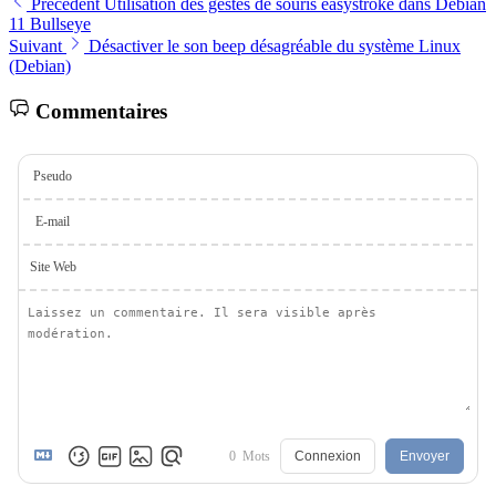
Précédent
Utilisation des gestes de souris easystroke dans Debian
11 Bullseye
Suivant
Désactiver le son beep désagréable du système Linux
(Debian)
Commentaires
Pseudo
E-mail
Site Web
0
Mots
Connexion
Envoyer