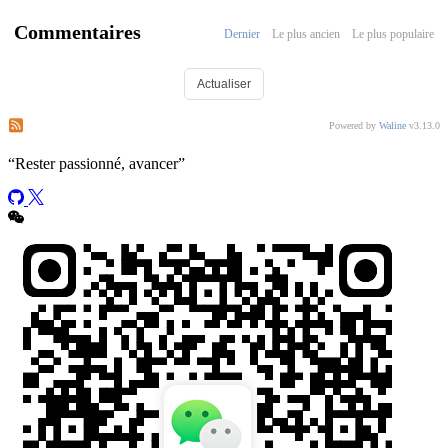
Commentaires
Dernier
Le plus ancien
Le plus populaire
Actualiser
S’abonner aux commentaires de ce post
S’abonner aux commentaires de ce site
Powered by
Waline
v3.13.0
“
Rester passionné, avancer
”