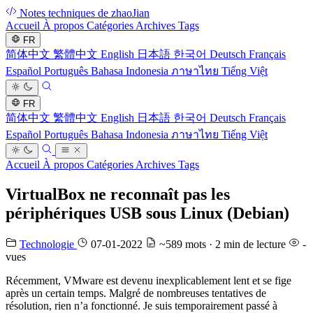
Notes techniques de zhaoJian
Accueil
À propos
Catégories
Archives
Tags
FR
简体中文
繁體中文
English
日本語
한국어
Deutsch
Français
Español
Português
Bahasa Indonesia
ภาษาไทย
Tiếng Việt
FR
简体中文
繁體中文
English
日本語
한국어
Deutsch
Français
Español
Português
Bahasa Indonesia
ภาษาไทย
Tiếng Việt
Accueil
À propos
Catégories
Archives
Tags
VirtualBox ne reconnaît pas les
périphériques USB sous Linux (Debian)
Technologie
07-01-2022
~589 mots · 2 min de lecture
-
vues
Récemment, VMware est devenu inexplicablement lent et se fige
après un certain temps. Malgré de nombreuses tentatives de
résolution, rien n’a fonctionné. Je suis temporairement passé à