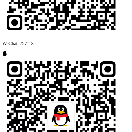
WeChat: 757118