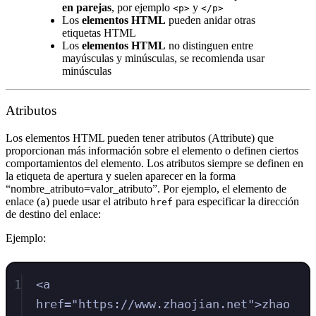
en parejas
, por ejemplo
y
<p>
</p>
Los
elementos HTML
pueden anidar otras
etiquetas HTML
Los
elementos HTML
no distinguen entre
mayúsculas y minúsculas, se recomienda usar
minúsculas
Atributos
Los elementos HTML pueden tener atributos (Attribute) que
proporcionan más información sobre el elemento o definen ciertos
comportamientos del elemento. Los atributos siempre se definen en
la etiqueta de apertura y suelen aparecer en la forma
“nombre_atributo=valor_atributo”. Por ejemplo, el elemento de
enlace (
) puede usar el atributo
para especificar la dirección
a
href
de destino del enlace:
Ejemplo:
1
<
a
href
=
"
https://www.zhaojian.net
"
>
zhao