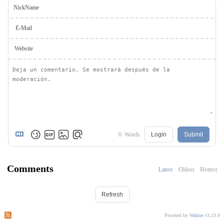
NickName
E-Mail
Website
0
Words
Login
Submit
Comments
Latest
Oldest
Hottest
Refresh
Subscribe to comments of this post
Subscribe to comments of this site
Powered by
Waline
v3.13.0