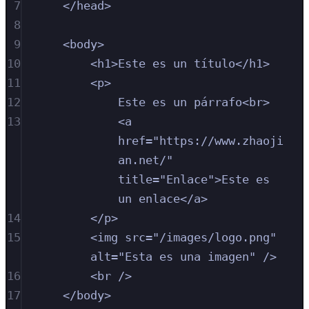
7
</
head
>
8
9
<
body
>
10
<
h1
>
Este es un título
</
h1
>
11
<
p
>
12
Este es un párrafo
<
br
>
13
<
a
href
=
"
https://www.zhaoji
an.net/
"
title
=
"
Enlace
"
>
Este es 
un enlace
</
a
>
14
</
p
>
15
<
img
src
=
"
/images/logo.png
"
alt
=
"
Esta es una imagen
"
/>
16
<
br
/>
17
</
body
>