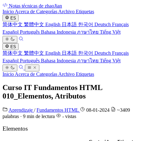
Notas técnicas de zhaoJian
Inicio
Acerca de
Categorías
Archivo
Etiquetas
ES
简体中文
繁體中文
English
日本語
한국어
Deutsch
Français
Español
Português
Bahasa Indonesia
ภาษาไทย
Tiếng Việt
ES
简体中文
繁體中文
English
日本語
한국어
Deutsch
Français
Español
Português
Bahasa Indonesia
ภาษาไทย
Tiếng Việt
Inicio
Acerca de
Categorías
Archivo
Etiquetas
Curso IT Fundamentos HTML
010_Elementos, Atributos
Aprendizaje
/
Fundamentos HTML
08-01-2024
~3409
palabras · 9 min de lectura
-
vistas
Elementos