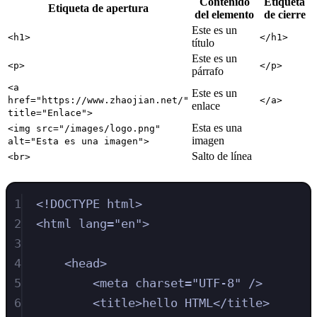
Contenido
Etiqueta
Etiqueta de apertura
del elemento
de cierre
Este es un
<h1>
</h1>
título
Este es un
<p>
</p>
párrafo
<a
Este es un
href="https://www.zhaojian.net/"
</a>
enlace
title="Enlace">
Esta es una
<img src="/images/logo.png"
imagen
alt="Esta es una imagen">
Salto de línea
<br>
1
<!
DOCTYPE
html
>
2
<
html
lang
=
"
en
"
>
3
4
<
head
>
5
<
meta
charset
=
"
UTF-8
"
/>
6
<
title
>
hello HTML
</
title
>