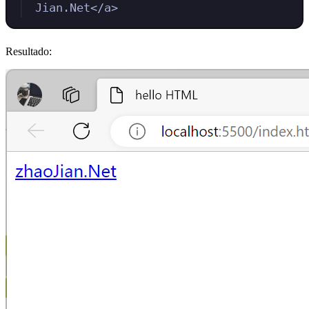
Jian.Net
</
a
>
Resultado: