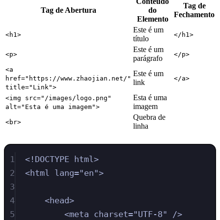
Conteúdo
Tag de
Tag de Abertura
do
Fechamento
Elemento
Este é um
<h1>
</h1>
título
Este é um
<p>
</p>
parágrafo
<a
Este é um
href="https://www.zhaojian.net/"
</a>
link
title="Link">
Esta é uma
<img src="/images/logo.png"
imagem
alt="Esta é uma imagem">
Quebra de
<br>
linha
1
<!
DOCTYPE
html
>
2
<
html
lang
=
"
en
"
>
3
4
<
head
>
5
<
meta
charset
=
"
UTF-8
"
/>