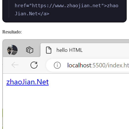
href
=
"
https://www.zhaojian.net
"
>
zhao
Jian.Net
</
a
>
Resultado: