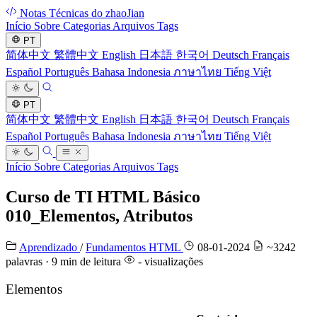
Notas Técnicas do zhaoJian
Início
Sobre
Categorias
Arquivos
Tags
PT
简体中文
繁體中文
English
日本語
한국어
Deutsch
Français
Español
Português
Bahasa Indonesia
ภาษาไทย
Tiếng Việt
PT
简体中文
繁體中文
English
日本語
한국어
Deutsch
Français
Español
Português
Bahasa Indonesia
ภาษาไทย
Tiếng Việt
Início
Sobre
Categorias
Arquivos
Tags
Curso de TI HTML Básico
010_Elementos, Atributos
Aprendizado
/
Fundamentos HTML
08-01-2024
~3242
palavras · 9 min de leitura
-
visualizações
Elementos