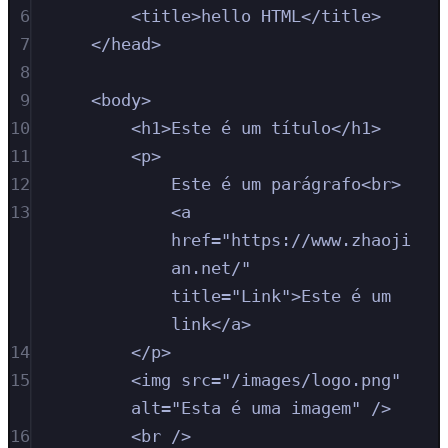
6
<
title
>
hello HTML
</
title
>
7
</
head
>
8
9
<
body
>
10
<
h1
>
Este é um título
</
h1
>
11
<
p
>
12
Este é um parágrafo
<
br
>
13
<
a
href
=
"
https://www.zhaoji
an.net/
"
title
=
"
Link
"
>
Este é um 
link
</
a
>
14
</
p
>
15
<
img
src
=
"
/images/logo.png
"
alt
=
"
Esta é uma imagem
"
/>
16
<
br
/>