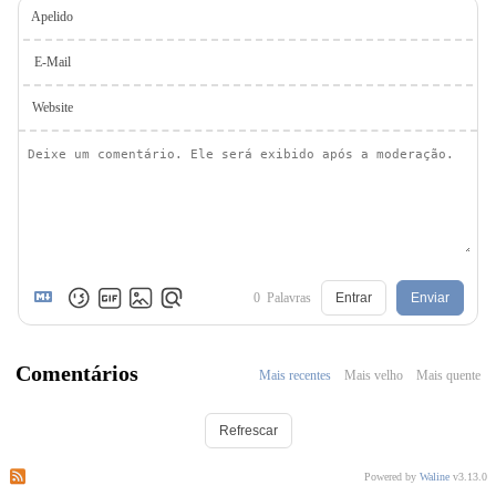
Apelido
E-Mail
Website
0
Palavras
Entrar
Enviar
Comentários
Mais recentes
Mais velho
Mais quente
Refrescar
Assinar os comentários deste post
Assinar os comentários deste site
Powered by
Waline
v3.13.0