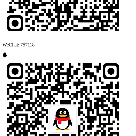
WeChat: 757118