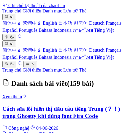
Ghi chú kỹ thuật của zhaoJian
Trang chủ
Giới thiệu
Danh mục
Lưu trữ
Thẻ
VI
简体中文
繁體中文
English
日本語
한국어
Deutsch
Français
Español
Português
Bahasa Indonesia
ภาษาไทย
Tiếng Việt
VI
简体中文
繁體中文
English
日本語
한국어
Deutsch
Français
Español
Português
Bahasa Indonesia
ภาษาไทย
Tiếng Việt
Trang chủ
Giới thiệu
Danh mục
Lưu trữ
Thẻ
Danh sách bài viết
(159 bài)
Xem thêm
Cách sửa lỗi hiển thị dấu câu tiếng Trung (？！)
trong Ghostty khi dùng font Fira Code
Công nghệ
04-06-2026