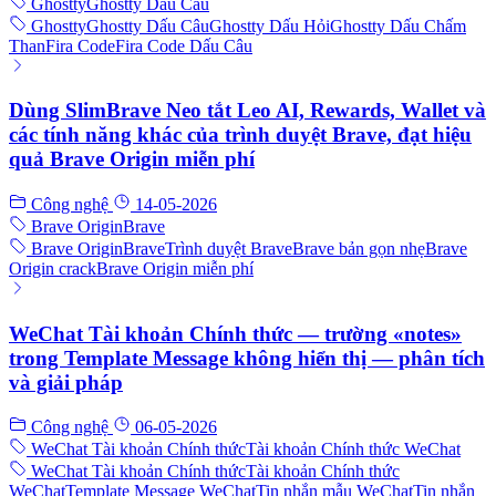
Ghostty
Ghostty Dấu Câu
Ghostty
Ghostty Dấu Câu
Ghostty Dấu Hỏi
Ghostty Dấu Chấm
Than
Fira Code
Fira Code Dấu Câu
Dùng SlimBrave Neo tắt Leo AI, Rewards, Wallet và
các tính năng khác của trình duyệt Brave, đạt hiệu
quả Brave Origin miễn phí
Công nghệ
14-05-2026
Brave Origin
Brave
Brave Origin
Brave
Trình duyệt Brave
Brave bản gọn nhẹ
Brave
Origin crack
Brave Origin miễn phí
WeChat Tài khoản Chính thức — trường «notes»
trong Template Message không hiển thị — phân tích
và giải pháp
Công nghệ
06-05-2026
WeChat Tài khoản Chính thức
Tài khoản Chính thức WeChat
WeChat Tài khoản Chính thức
Tài khoản Chính thức
WeChat
Template Message WeChat
Tin nhắn mẫu WeChat
Tin nhắn