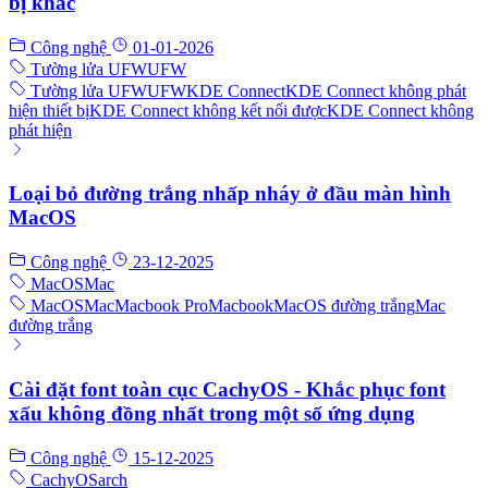
bị khác
Công nghệ
01-01-2026
Tường lửa UFW
UFW
Tường lửa UFW
UFW
KDE Connect
KDE Connect không phát
hiện thiết bị
KDE Connect không kết nối được
KDE Connect không
phát hiện
Loại bỏ đường trắng nhấp nháy ở đầu màn hình
MacOS
Công nghệ
23-12-2025
MacOS
Mac
MacOS
Mac
Macbook Pro
Macbook
MacOS đường trắng
Mac
đường trắng
Cài đặt font toàn cục CachyOS - Khắc phục font
xấu không đồng nhất trong một số ứng dụng
Công nghệ
15-12-2025
CachyOS
arch