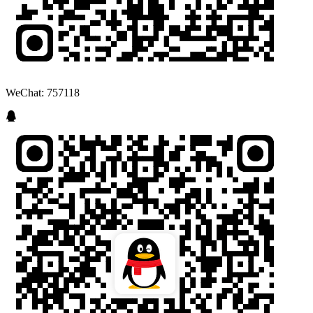
WeChat: 757118