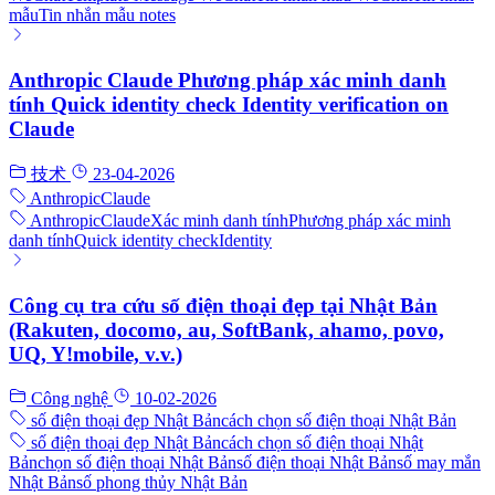
mẫu
Tin nhắn mẫu notes
Anthropic Claude Phương pháp xác minh danh
tính Quick identity check Identity verification on
Claude
技术
23-04-2026
Anthropic
Claude
Anthropic
Claude
Xác minh danh tính
Phương pháp xác minh
danh tính
Quick identity check
Identity
Công cụ tra cứu số điện thoại đẹp tại Nhật Bản
(Rakuten, docomo, au, SoftBank, ahamo, povo,
UQ, Y!mobile, v.v.)
Công nghệ
10-02-2026
số điện thoại đẹp Nhật Bản
cách chọn số điện thoại Nhật Bản
số điện thoại đẹp Nhật Bản
cách chọn số điện thoại Nhật
Bản
chọn số điện thoại Nhật Bản
số điện thoại Nhật Bản
số may mắn
Nhật Bản
số phong thủy Nhật Bản