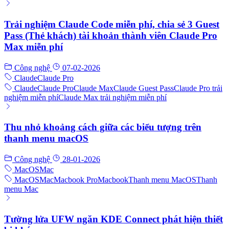
Trải nghiệm Claude Code miễn phí, chia sẻ 3 Guest
Pass (Thẻ khách) tài khoản thành viên Claude Pro
Max miễn phí
Công nghệ
07-02-2026
Claude
Claude Pro
Claude
Claude Pro
Claude Max
Claude Guest Pass
Claude Pro trải
nghiệm miễn phí
Claude Max trải nghiệm miễn phí
Thu nhỏ khoảng cách giữa các biểu tượng trên
thanh menu macOS
Công nghệ
28-01-2026
MacOS
Mac
MacOS
Mac
Macbook Pro
Macbook
Thanh menu MacOS
Thanh
menu Mac
Tường lửa UFW ngăn KDE Connect phát hiện thiết