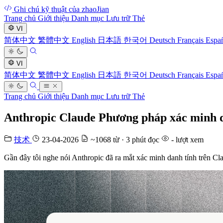
Ghi chú kỹ thuật của zhaoJian
Trang chủ
Giới thiệu
Danh mục
Lưu trữ
Thẻ
VI
简体中文
繁體中文
English
日本語
한국어
Deutsch
Français
Espa
VI
简体中文
繁體中文
English
日本語
한국어
Deutsch
Français
Espa
Trang chủ
Giới thiệu
Danh mục
Lưu trữ
Thẻ
Anthropic Claude Phương pháp xác minh dan
技术
23-04-2026
~1068 từ · 3 phút đọc
-
lượt xem
Gần đây tôi nghe nói Anthropic đã ra mắt xác minh danh tính trên Cla