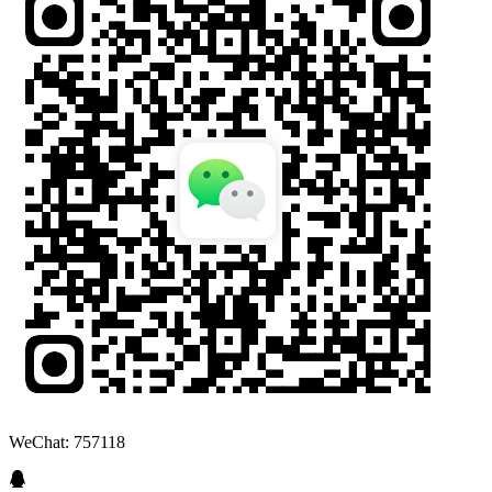
WeChat: 757118