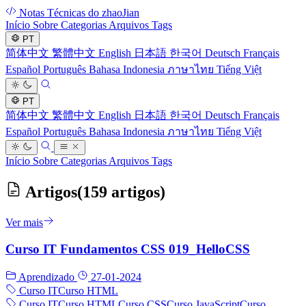
Notas Técnicas do zhaoJian
Início
Sobre
Categorias
Arquivos
Tags
PT
简体中文
繁體中文
English
日本語
한국어
Deutsch
Français
Español
Português
Bahasa Indonesia
ภาษาไทย
Tiếng Việt
PT
简体中文
繁體中文
English
日本語
한국어
Deutsch
Français
Español
Português
Bahasa Indonesia
ภาษาไทย
Tiếng Việt
Início
Sobre
Categorias
Arquivos
Tags
Artigos
(159 artigos)
Ver mais
Curso IT Fundamentos CSS 019_HelloCSS
Aprendizado
27-01-2024
Curso IT
Curso HTML
Curso IT
Curso HTML
Curso CSS
Curso JavaScript
Curso