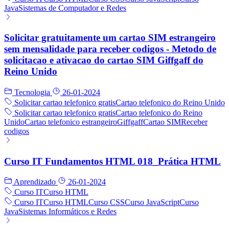
Java
Sistemas de Computador e Redes
Solicitar gratuitamente um cartao SIM estrangeiro
sem mensalidade para receber codigos - Metodo de
solicitacao e ativacao do cartao SIM Giffgaff do
Reino Unido
Tecnologia
26-01-2024
Solicitar cartao telefonico gratis
Cartao telefonico do Reino Unido
Solicitar cartao telefonico gratis
Cartao telefonico do Reino
Unido
Cartao telefonico estrangeiro
Giffgaff
Cartao SIM
Receber
codigos
Curso IT Fundamentos HTML 018_Prática HTML
Aprendizado
26-01-2024
Curso IT
Curso HTML
Curso IT
Curso HTML
Curso CSS
Curso JavaScript
Curso
Java
Sistemas Informáticos e Redes