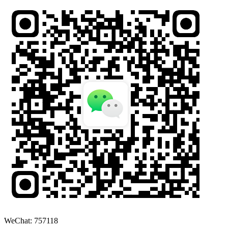
WeChat: 757118