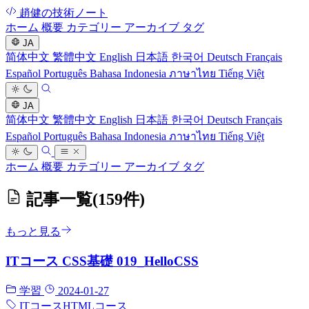
趙健の技術ノート
ホーム
概要
カテゴリー
アーカイブ
タグ
JA
简体中文
繁體中文
English
日本語
한국어
Deutsch
Français
Español
Português
Bahasa Indonesia
ภาษาไทย
Tiếng Việt
JA
简体中文
繁體中文
English
日本語
한국어
Deutsch
Français
Español
Português
Bahasa Indonesia
ภาษาไทย
Tiếng Việt
ホーム
概要
カテゴリー
アーカイブ
タグ
記事一覧
(159件)
もっと見る
ITコース CSS基礎 019_HelloCSS
学習
2024-01-27
ITコース
HTMLコース