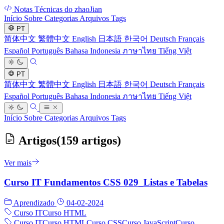
Notas Técnicas do zhaoJian
Início
Sobre
Categorias
Arquivos
Tags
PT
简体中文
繁體中文
English
日本語
한국어
Deutsch
Français
Español
Português
Bahasa Indonesia
ภาษาไทย
Tiếng Việt
PT
简体中文
繁體中文
English
日本語
한국어
Deutsch
Français
Español
Português
Bahasa Indonesia
ภาษาไทย
Tiếng Việt
Início
Sobre
Categorias
Arquivos
Tags
Artigos
(159 artigos)
Ver mais
Curso IT Fundamentos CSS 029_Listas e Tabelas
Aprendizado
04-02-2024
Curso IT
Curso HTML
Curso IT
Curso HTML
Curso CSS
Curso JavaScript
Curso