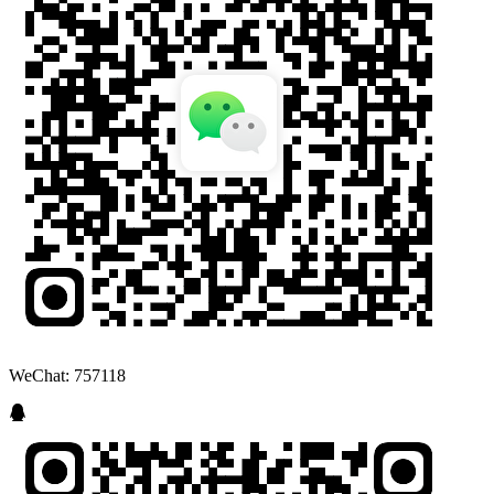
WeChat: 757118