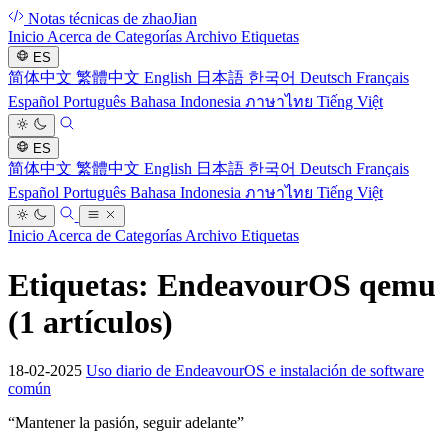
Notas técnicas de zhaoJian
Inicio
Acerca de
Categorías
Archivo
Etiquetas
ES
简体中文
繁體中文
English
日本語
한국어
Deutsch
Français
Español
Português
Bahasa Indonesia
ภาษาไทย
Tiếng Việt
ES
简体中文
繁體中文
English
日本語
한국어
Deutsch
Français
Español
Português
Bahasa Indonesia
ภาษาไทย
Tiếng Việt
Inicio
Acerca de
Categorías
Archivo
Etiquetas
Etiquetas: EndeavourOS qemu
(1 artículos)
18-02-2025
Uso diario de EndeavourOS e instalación de software
común
“
Mantener la pasión, seguir adelante
”