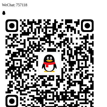
WeChat: 757118