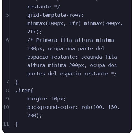
restante */
5
grid-template-rows
:
minmax
(
100
px
,
1
fr
)
minmax
(
200
px
,
2
fr
)
;
6
/* Primera fila altura mínima 
100px, ocupa una parte del 
espacio restante; segunda fila 
altura mínima 200px, ocupa dos 
partes del espacio restante */
7
}
8
.
item
{
9
margin
:
10
px
;
10
background-color
:
rgb
(
100
,
150
,
200
)
;
11
}