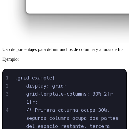
Uso de porcentajes para definir anchos de columna y alturas de fila
Ejemplo:
1
.
grid-example
{
2
display
:
grid
;
3
grid-template-columns
:
30
%
2
fr
1
fr
;
4
/* Primera columna ocupa 30%, 
segunda columna ocupa dos partes 
del espacio restante, tercera 