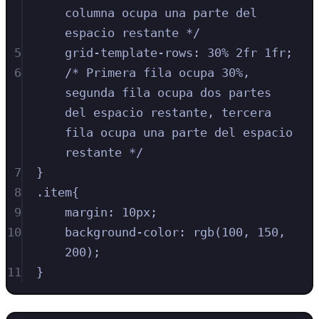
columna ocupa una parte del 
espacio restante */
5
grid-template-rows
:
30
%
2
fr
1
fr
;
6
/* Primera fila ocupa 30%, 
segunda fila ocupa dos partes 
del espacio restante, tercera 
fila ocupa una parte del espacio 
restante */
7
}
8
.
item
{
9
margin
:
10
px
;
10
background-color
:
rgb
(
100
,
150
,
200
)
;
11
}