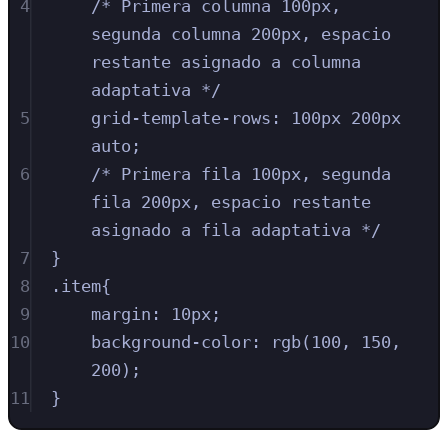
4
/* Primera columna 100px, 
segunda columna 200px, espacio 
restante asignado a columna 
adaptativa */
5
grid-template-rows
:
100
px
200
px
auto
;
6
/* Primera fila 100px, segunda 
fila 200px, espacio restante 
asignado a fila adaptativa */
7
}
8
.
item
{
9
margin
:
10
px
;
10
background-color
:
rgb
(
100
,
150
,
200
)
;
11
}