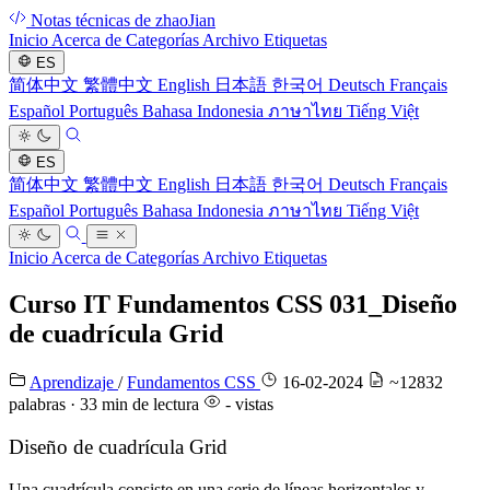
Notas técnicas de zhaoJian
Inicio
Acerca de
Categorías
Archivo
Etiquetas
ES
简体中文
繁體中文
English
日本語
한국어
Deutsch
Français
Español
Português
Bahasa Indonesia
ภาษาไทย
Tiếng Việt
ES
简体中文
繁體中文
English
日本語
한국어
Deutsch
Français
Español
Português
Bahasa Indonesia
ภาษาไทย
Tiếng Việt
Inicio
Acerca de
Categorías
Archivo
Etiquetas
Curso IT Fundamentos CSS 031_Diseño
de cuadrícula Grid
Aprendizaje
/
Fundamentos CSS
16-02-2024
~12832
palabras · 33 min de lectura
-
vistas
Diseño de cuadrícula Grid
Una cuadrícula consiste en una serie de líneas horizontales y