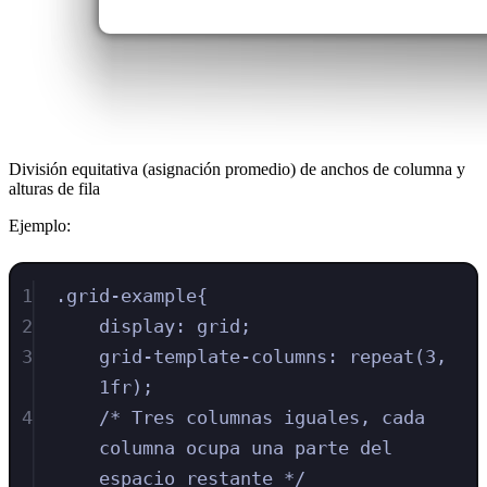
División equitativa (asignación promedio) de anchos de columna y
alturas de fila
Ejemplo:
1
.
grid-example
{
2
display
:
grid
;
3
grid-template-columns
:
repeat
(
3
,
1
fr
)
;
4
/* Tres columnas iguales, cada 
columna ocupa una parte del 
espacio restante */