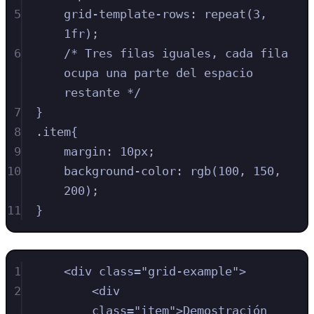
5
grid-template-rows
:
repeat
(
3
,
1
fr
)
;
6
/* Tres filas iguales, cada fila 
ocupa una parte del espacio 
restante */
7
}
8
.
item
{
9
margin
:
10
px
;
10
background-color
:
rgb
(
100
,
150
,
200
)
;
11
}
1
<
div
class
=
"
grid-example
"
>
2
<
div
class
=
"
item
"
>
Demostración 