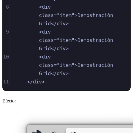
8
<
div
class
=
"
item
"
>
Demostración 
Grid
</
div
>
9
<
div
class
=
"
item
"
>
Demostración 
Grid
</
div
>
10
<
div
class
=
"
item
"
>
Demostración 
Grid
</
div
>
11
</
div
>
Efecto: