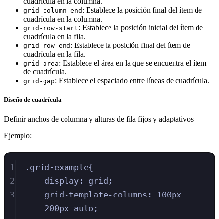
cuadrícula en la columna.
: Establece la posición final del ítem de
grid-column-end
cuadrícula en la columna.
: Establece la posición inicial del ítem de
grid-row-start
cuadrícula en la fila.
: Establece la posición final del ítem de
grid-row-end
cuadrícula en la fila.
: Establece el área en la que se encuentra el ítem
grid-area
de cuadrícula.
: Establece el espaciado entre líneas de cuadrícula.
grid-gap
Diseño de cuadrícula
Definir anchos de columna y alturas de fila fijos y adaptativos
Ejemplo:
1
.
grid-example
{
2
display
:
grid
;
3
grid-template-columns
:
100
px
200
px
auto
;