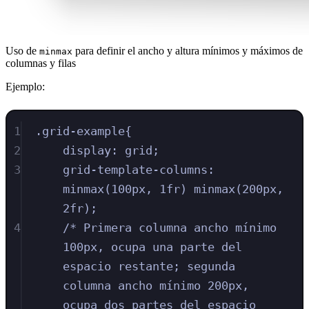
Uso de
para definir el ancho y altura mínimos y máximos de
minmax
columnas y filas
Ejemplo:
1
.
grid-example
{
2
display
:
grid
;
3
grid-template-columns
:
minmax
(
100
px
,
1
fr
)
minmax
(
200
px
,
2
fr
)
;
4
/* Primera columna ancho mínimo 
100px, ocupa una parte del 
espacio restante; segunda 
columna ancho mínimo 200px, 
ocupa dos partes del espacio 