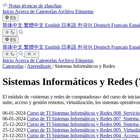
Notas técnicas de zhaoJian
Inicio
Acerca de
Categorías
Archivo
Etiquetas
ES
简体中文
繁體中文
English
日本語
한국어
Deutsch
Français
Espa
ES
简体中文
繁體中文
English
日本語
한국어
Deutsch
Français
Espa
Inicio
Acerca de
Categorías
Archivo
Etiquetas
Categorías
/
Aprendizaje
/
Sistemas Informáticos y Redes
Sistemas Informáticos y Redes
(
El módulo de «sistemas y redes de computadoras» del curso de iniciac
nube, acceso y gestión remotos, virtualización, los sistemas operativ
06-01-2024
Curso de TI Sistemas Informáticos y Redes 008_Servici
06-01-2024
Curso de TI Sistemas Informáticos y Redes 007_Sistema
25-12-2023
Curso de TI Sistemas Informáticos y Redes 006_Sistema
25-12-2023
Curso de TI Sistemas Informáticos y Redes 005_Virtuali
23-12-2023
Curso de TI Sistemas Informáticos y Redes 004_Acceso