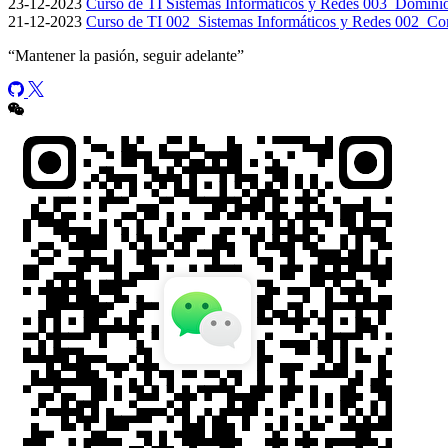
23-12-2023
Curso de TI Sistemas Informáticos y Redes 003_Dominios
21-12-2023
Curso de TI 002_Sistemas Informáticos y Redes 002_Co
“
Mantener la pasión, seguir adelante
”