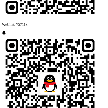
WeChat: 757118