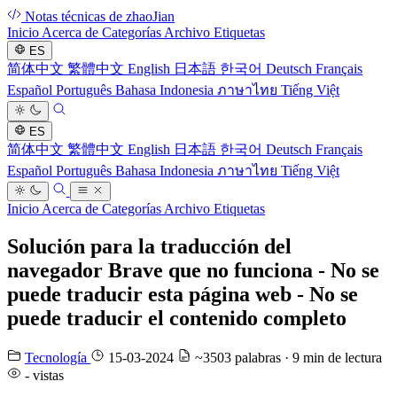
Notas técnicas de zhaoJian
Inicio
Acerca de
Categorías
Archivo
Etiquetas
ES
简体中文
繁體中文
English
日本語
한국어
Deutsch
Français
Español
Português
Bahasa Indonesia
ภาษาไทย
Tiếng Việt
ES
简体中文
繁體中文
English
日本語
한국어
Deutsch
Français
Español
Português
Bahasa Indonesia
ภาษาไทย
Tiếng Việt
Inicio
Acerca de
Categorías
Archivo
Etiquetas
Solución para la traducción del
navegador Brave que no funciona - No se
puede traducir esta página web - No se
puede traducir el contenido completo
Tecnología
15-03-2024
~3503 palabras · 9 min de lectura
-
vistas