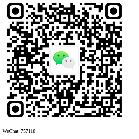
WeChat: 757118