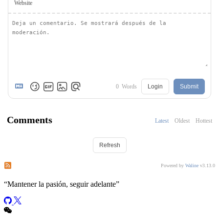
Website
0
Words
Login
Submit
Comments
Latest
Oldest
Hottest
Refresh
Subscribe to comments of this post
Subscribe to comments of this site
Powered by
Waline
v3.13.0
“
Mantener la pasión, seguir adelante
”