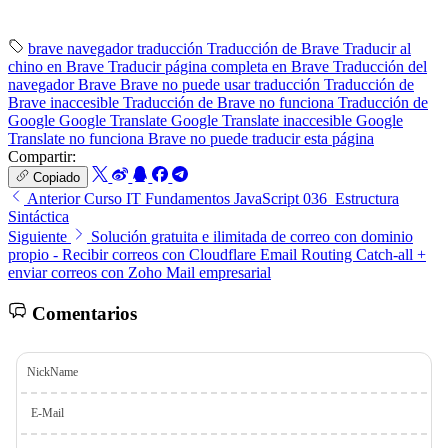
brave
navegador
traducción
Traducción de Brave
Traducir al
chino en Brave
Traducir página completa en Brave
Traducción del
navegador Brave
Brave no puede usar traducción
Traducción de
Brave inaccesible
Traducción de Brave no funciona
Traducción de
Google
Google Translate
Google Translate inaccesible
Google
Translate no funciona
Brave no puede traducir esta página
Compartir:
Copiado
Anterior
Curso IT Fundamentos JavaScript 036_Estructura
Sintáctica
Siguiente
Solución gratuita e ilimitada de correo con dominio
propio - Recibir correos con Cloudflare Email Routing Catch-all +
enviar correos con Zoho Mail empresarial
Comentarios
NickName
E-Mail