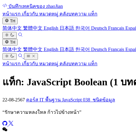
บันทึกเทคนิคของ zhaoJian
หน้าแรก
เกี่ยวกับ
หมวดหมู่
คลังบทความ
แท็ก
TH
简体中文
繁體中文
English
日本語
한국어
Deutsch
Français
Espa
TH
简体中文
繁體中文
English
日本語
한국어
Deutsch
Français
Espa
หน้าแรก
เกี่ยวกับ
หมวดหมู่
คลังบทความ
แท็ก
แท็ก: JavaScript Boolean
(1 บท
22-08-2567
คอร์ส IT พื้นฐาน JavaScript 038_ชนิดข้อมูล
“
รักษาความหลงใหล ก้าวไปข้างหน้า
”