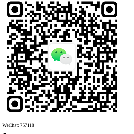
WeChat: 757118