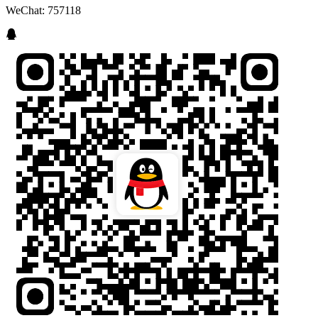
WeChat: 757118