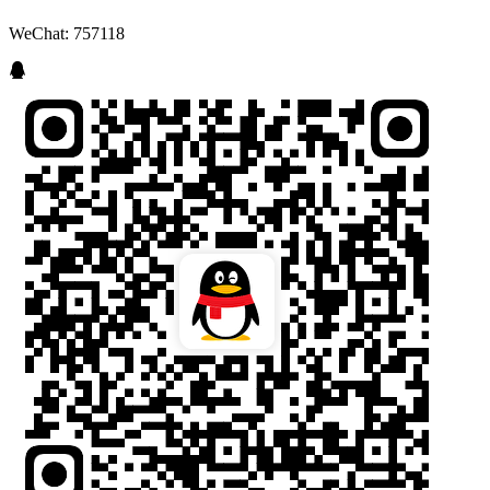
WeChat: 757118