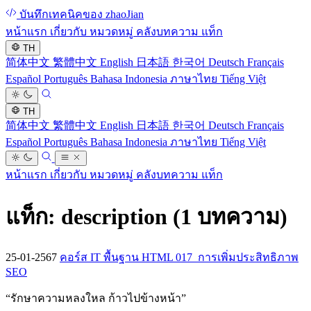
บันทึกเทคนิคของ zhaoJian
หน้าแรก
เกี่ยวกับ
หมวดหมู่
คลังบทความ
แท็ก
TH
简体中文
繁體中文
English
日本語
한국어
Deutsch
Français
Español
Português
Bahasa Indonesia
ภาษาไทย
Tiếng Việt
TH
简体中文
繁體中文
English
日本語
한국어
Deutsch
Français
Español
Português
Bahasa Indonesia
ภาษาไทย
Tiếng Việt
หน้าแรก
เกี่ยวกับ
หมวดหมู่
คลังบทความ
แท็ก
แท็ก: description
(1 บทความ)
25-01-2567
คอร์ส IT พื้นฐาน HTML 017_การเพิ่มประสิทธิภาพ
SEO
“
รักษาความหลงใหล ก้าวไปข้างหน้า
”