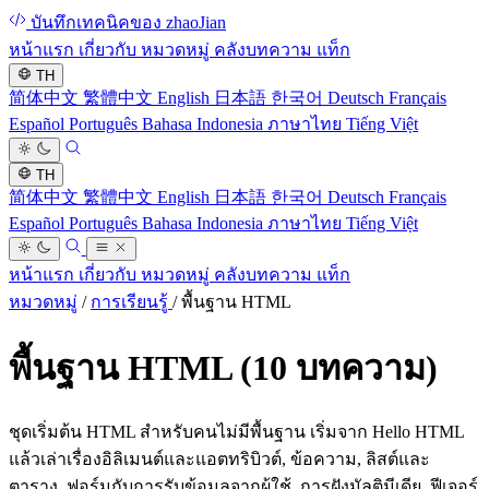
บันทึกเทคนิคของ zhaoJian
หน้าแรก
เกี่ยวกับ
หมวดหมู่
คลังบทความ
แท็ก
TH
简体中文
繁體中文
English
日本語
한국어
Deutsch
Français
Español
Português
Bahasa Indonesia
ภาษาไทย
Tiếng Việt
TH
简体中文
繁體中文
English
日本語
한국어
Deutsch
Français
Español
Português
Bahasa Indonesia
ภาษาไทย
Tiếng Việt
หน้าแรก
เกี่ยวกับ
หมวดหมู่
คลังบทความ
แท็ก
หมวดหมู่
/
การเรียนรู้
/
พื้นฐาน HTML
พื้นฐาน HTML
(10 บทความ)
ชุดเริ่มต้น HTML สำหรับคนไม่มีพื้นฐาน เริ่มจาก Hello HTML
แล้วเล่าเรื่องอิลิเมนต์และแอตทริบิวต์, ข้อความ, ลิสต์และ
ตาราง, ฟอร์มกับการรับข้อมูลจากผู้ใช้, การฝังมัลติมีเดีย, ฟีเจอร์