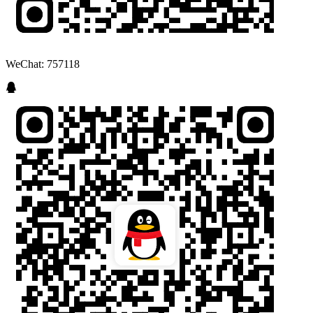
WeChat: 757118