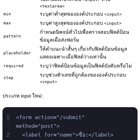
<textarea>
ระบุค่าต่ำสุดขององค์ประกอบ
min
<input>
ระบุค่าสูงสุดขององค์ประกอบ
max
<input>
กำหนดนิพจน์ทั่วไปเพื่อตรวจสอบฟิลด์ป้อน
pattern
ข้อมูลเมื่อส่งฟอร์ม
ให้คำแนะนำสั้นๆ เกี่ยวกับฟิลด์ป้อนข้อมูล
placeholder
แสดงเฉพาะเมื่อฟิลด์ว่างเท่านั้น
ระบุว่าฟิลด์ป้อนข้อมูลเป็นฟิลด์บังคับหรือไม่
required
ระบุช่วงตัวเลขที่ถูกต้องขององค์ประกอบ
step
<input>
ประเภท input ใหม่:
1
<
form
action
=
"
/submit
"
method
=
"
post
"
>
2
<
label
for
=
"
name
"
>
ชื่อ:
</
label
>