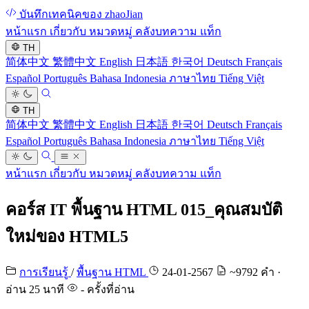
บันทึกเทคนิคของ zhaoJian
หน้าแรก
เกี่ยวกับ
หมวดหมู่
คลังบทความ
แท็ก
TH
简体中文
繁體中文
English
日本語
한국어
Deutsch
Français
Español
Português
Bahasa Indonesia
ภาษาไทย
Tiếng Việt
TH
简体中文
繁體中文
English
日本語
한국어
Deutsch
Français
Español
Português
Bahasa Indonesia
ภาษาไทย
Tiếng Việt
หน้าแรก
เกี่ยวกับ
หมวดหมู่
คลังบทความ
แท็ก
คอร์ส IT พื้นฐาน HTML 015_คุณสมบัติ
ใหม่ของ HTML5
การเรียนรู้
/
พื้นฐาน HTML
24-01-2567
~9792 คำ ·
อ่าน 25 นาที
-
ครั้งที่อ่าน