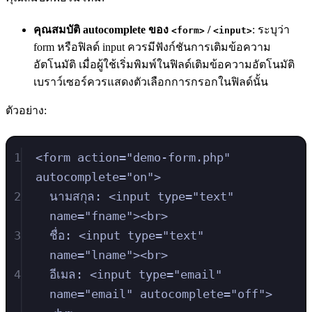
คุณสมบัติ autocomplete ของ
/
: ระบุว่า
<form>
<input>
form หรือฟิลด์ input ควรมีฟังก์ชันการเติมข้อความ
อัตโนมัติ เมื่อผู้ใช้เริ่มพิมพ์ในฟิลด์เติมข้อความอัตโนมัติ
เบราว์เซอร์ควรแสดงตัวเลือกการกรอกในฟิลด์นั้น
ตัวอย่าง:
1
<
form
action
=
"
demo-form.php
"
autocomplete
=
"
on
"
>
2
นามสกุล: 
<
input
type
=
"
text
"
name
=
"
fname
"
><
br
>
3
ชื่อ: 
<
input
type
=
"
text
"
name
=
"
lname
"
><
br
>
4
อีเมล: 
<
input
type
=
"
email
"
name
=
"
email
"
autocomplete
=
"
off
"
>