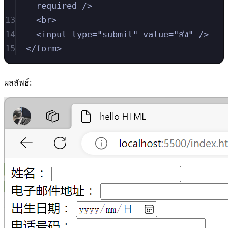
required
/>
13
<
br
>
14
<
input
type
=
"
submit
"
value
=
"
ส่ง
"
/>
15
</
form
>
ผลลัพธ์: