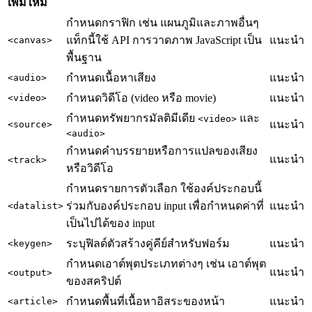
เพิ่มใหม่
กำหนดกราฟิก เช่น แผนภูมิและภาพอื่นๆ
แท็กนี้ใช้ API การวาดภาพ JavaScript เป็น
แนะนำ
<canvas>
พื้นฐาน
กำหนดเนื้อหาเสียง
แนะนำ
<audio>
กำหนดวิดีโอ (video หรือ movie)
แนะนำ
<video>
กำหนดทรัพยากรมัลติมีเดีย
และ
<video>
แนะนำ
<source>
<audio>
กำหนดคำบรรยายหรือการแปลของเสียง
แนะนำ
<track>
หรือวิดีโอ
กำหนดรายการตัวเลือก ใช้องค์ประกอบนี้
ร่วมกับองค์ประกอบ input เพื่อกำหนดค่าที่
แนะนำ
<datalist>
เป็นไปได้ของ input
ระบุฟิลด์ตัวสร้างคู่คีย์สำหรับฟอร์ม
แนะนำ
<keygen>
กำหนดเอาต์พุตประเภทต่างๆ เช่น เอาต์พุต
แนะนำ
<output>
ของสคริปต์
กำหนดพื้นที่เนื้อหาอิสระของหน้า
แนะนำ
<article>