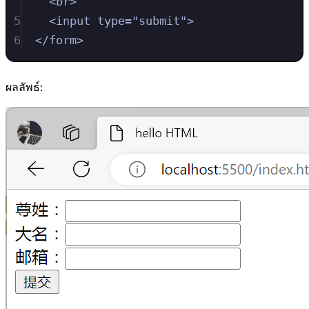
<
br
>
5
<
input
type
=
"
submit
"
>
6
</
form
>
ผลลัพธ์: