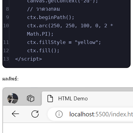
canvas
.
getContext
(
"
2d
"
)
;
8
// วาดวงกลม
9
ctx
.
beginPath
()
;
10
ctx
.
arc
(
250
,
250
,
100
,
0
,
2
*
Math
.
PI
)
;
11
ctx
.
fillStyle
=
"
yellow
"
;
12
ctx
.
fill
()
;
13
</
script
>
ผลลัพธ์: