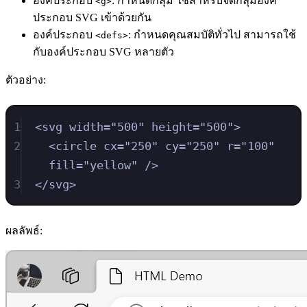
องค์ประกอบ
: กำหนดกลุ่ม ใช้สำหรับจัดกลุ่มองค์
<g>
ประกอบ SVG เข้าด้วยกัน
องค์ประกอบ
: กำหนดคุณสมบัติทั่วไป สามารถใช้
<defs>
กับองค์ประกอบ SVG หลายตัว
ตัวอย่าง:
1
<
svg
width
=
"
500
"
height
=
"
500
"
>
2
<
circle
cx
=
"
250
"
cy
=
"
250
"
r
=
"
100
"
fill
=
"
yellow
"
/>
3
</
svg
>
ผลลัพธ์: