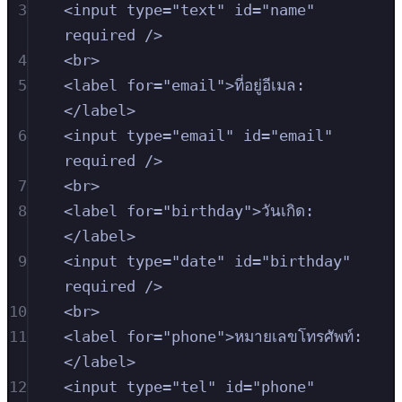
3
<
input
type
=
"
text
"
id
=
"
name
"
required
/>
4
<
br
>
5
<
label
for
=
"
email
"
>
ที่อยู่อีเมล:
</
label
>
6
<
input
type
=
"
email
"
id
=
"
email
"
required
/>
7
<
br
>
8
<
label
for
=
"
birthday
"
>
วันเกิด:
</
label
>
9
<
input
type
=
"
date
"
id
=
"
birthday
"
required
/>
10
<
br
>
11
<
label
for
=
"
phone
"
>
หมายเลขโทรศัพท์:
</
label
>
12
<
input
type
=
"
tel
"
id
=
"
phone
"