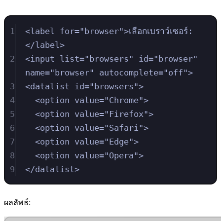
1
<
label
for
=
"
browser
"
>
เลือกเบราว์เซอร์:
</
label
>
2
<
input
list
=
"
browsers
"
id
=
"
browser
"
name
=
"
browser
"
autocomplete
=
"
off
"
>
3
<
datalist
id
=
"
browsers
"
>
4
<
option
value
=
"
Chrome
"
>
5
<
option
value
=
"
Firefox
"
>
6
<
option
value
=
"
Safari
"
>
7
<
option
value
=
"
Edge
"
>
8
<
option
value
=
"
Opera
"
>
9
</
datalist
>
ผลลัพธ์: