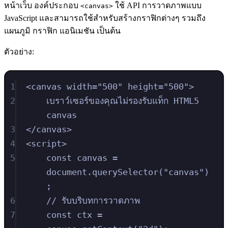
หน้าเว็บ องค์ประกอบ
ใช้ API การวาดภาพแบบ
<canvas>
JavaScript และสามารถใช้สำหรับสร้างกราฟิกต่างๆ รวมถึง
แผนภูมิ กราฟิก แอนิเมชัน เป็นต้น
ตัวอย่าง:
1
<
canvas
width
=
"
500
"
height
=
"
500
"
>
2
เบราว์เซอร์ของคุณไม่รองรับแท็ก HTML5 
canvas
3
</
canvas
>
4
<
script
>
5
const
canvas
=
document
.
querySelector
(
"
canvas
"
)
;
6
// รับบริบทการวาดภาพ
7
const
ctx
=