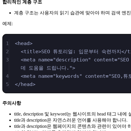
합리적인 계층 구조
계층 구조는 사용자의 읽기 습관에 맞아야 하며 검색 엔
예제:
1
<
head
>
2
<
title
>
SEO 튜토리얼: 입문부터 숙련까지
</
t
3
<
meta
name
=
"
description
"
content
=
"
SE
데 도움을 드립니다.
"
>
4
<
meta
name
=
"
keywords
"
content
=
"
SEO,
5
</
head
>
주의사항
title, description 및 keyword는 웹사이트의 head 태그
title과 description은 자연스러운 언어를 사용해야 합니다.
title과 description은 웹페이지의 콘텐츠와 관련이 있