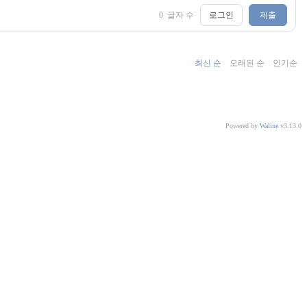
0
글자 수
로그인
제출
최신 순
오래된 순
인기순
Powered by
Waline
v3.13.0