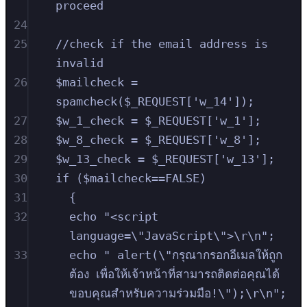
proceed
24
25
//check if the email address is 
invalid
26
$mailcheck = 
spamcheck($_REQUEST['w_14']);
27
$w_1_check = $_REQUEST['w_1'];
28
$w_8_check = $_REQUEST['w_8'];
29
$w_13_check = $_REQUEST['w_13'];
30
if ($mailcheck==FALSE)
31
{
32
echo "<script 
language=\"JavaScript\">\r\n";
33
echo " alert(\"กรุณากรอกอีเมลให้ถูก
ต้อง เพื่อให้เจ้าหน้าที่สามารถติดต่อคุณได้ 
ขอบคุณสำหรับความร่วมมือ!\");\r\n";