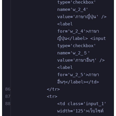
type='checkbox' 
name='w_2_4' 
value='ภาษาญี่ปุ่น' /> 
<label 
for='w_2_4'>ภาษา
ญี่ปุ่น</label> <input 
type='checkbox' 
name='w_2_５' 
value='ภาษาอื่นๆ' /> 
<label 
for='w_2_5'>ภาษา
อื่นๆ</label></td>
86
</tr>
87
<tr>
88
<td class='input_1' 
width='125'>เว็บไซต์