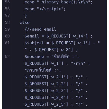
55
echo " history.back();\r\n";
56
echo "</script>";
57
}
58
else
59
{//send email
60
$email = $_REQUEST['w_14'] ;
61
$subject = $_REQUEST['w_1'] . " 
" . $_REQUEST['w_8'] ;
62
$message = "ชื่อบริษัท :". 
$_REQUEST['w_1'] . "\r\n" . 
"ภาษาเว็บไซต์ :". 
$_REQUEST['w_2_1'] . "/" . 
$_REQUEST['w_2_2'] . "/" . 
$_REQUEST['w_2_3'] . "/" . 
$_REQUEST['w_2_4'] . "/" . 
$_REQUEST['w_2_5'] . "/" . 