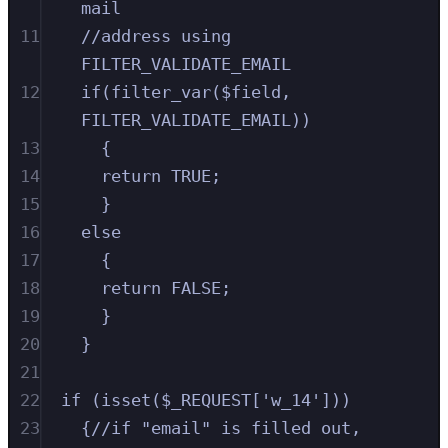
mail
11
//address using 
FILTER_VALIDATE_EMAIL
12
if(filter_var($field, 
FILTER_VALIDATE_EMAIL))
13
{
14
return TRUE;
15
}
16
else
17
{
18
return FALSE;
19
}
20
}
21
22
if (isset($_REQUEST['w_14']))
23
{//if "email" is filled out, 