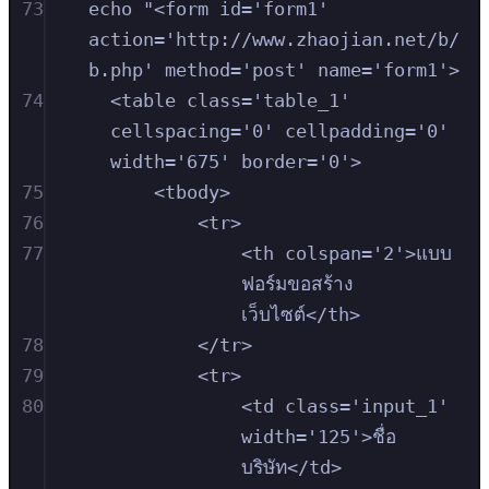
73
echo "<form id='form1' 
action='http://www.zhaojian.net/b/
b.php' method='post' name='form1'>
74
<table class='table_1' 
cellspacing='0' cellpadding='0' 
width='675' border='0'>
75
<tbody>
76
<tr>
77
<th colspan='2'>แบบ
ฟอร์มขอสร้าง
เว็บไซต์</th>
78
</tr>
79
<tr>
80
<td class='input_1' 
width='125'>ชื่อ
บริษัท</td>