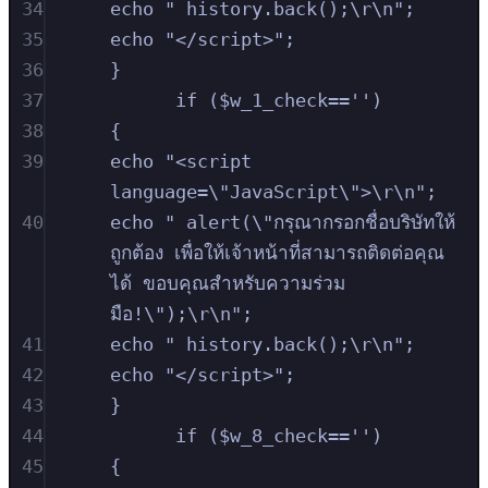
34
echo " history.back();\r\n";
35
echo "</script>";
36
}
37
if ($w_1_check=='')
38
{
39
echo "<script 
language=\"JavaScript\">\r\n";
40
echo " alert(\"กรุณากรอกชื่อบริษัทให้
ถูกต้อง เพื่อให้เจ้าหน้าที่สามารถติดต่อคุณ
ได้ ขอบคุณสำหรับความร่วม
มือ!\");\r\n";
41
echo " history.back();\r\n";
42
echo "</script>";
43
}
44
if ($w_8_check=='')
45
{