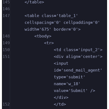
145
</table>
146
147
<table class='table_1' 
cellspacing='0' cellpadding='0' 
width='675' border='0'>
148
<tbody>
149
<tr>
150
<td class='input_2'>
151
<div align='center'>
<input 
id='send_mail_agent' 
type='submit' 
name='w_18' 
value='Submit' />
</div>
152
</td>