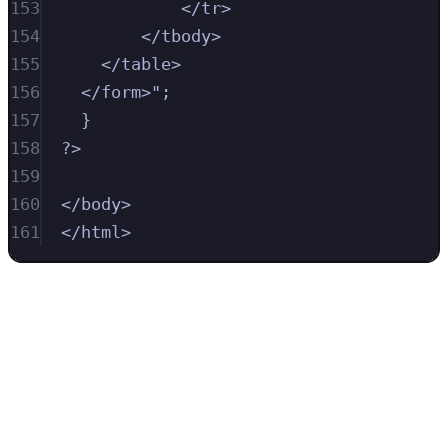
153
</tr>
154
</tbody>
155
</table>
156
</form>";
157
}
158
?>
159
160
</body>
161
</html>