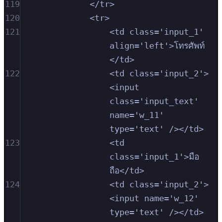
119
</tr>
120
<tr>
121
<td class='input_1' 
align='left'>โทรศัพท์
</td>
122
<td class='input_2'>
<input 
class='input_text' 
name='w_11' 
type='text' /></td>
123
<td 
class='input_1'>มือ
ถือ</td>
124
<td class='input_2'>
<input name='w_12' 
type='text' /></td>