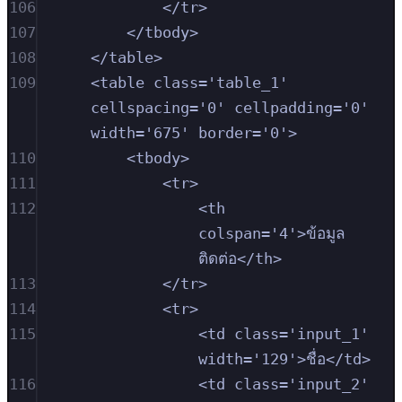
106
</tr>
107
</tbody>
108
</table>
109
<table class='table_1' 
cellspacing='0' cellpadding='0' 
width='675' border='0'>
110
<tbody>
111
<tr>
112
<th 
colspan='4'>ข้อมูล
ติดต่อ</th>
113
</tr>
114
<tr>
115
<td class='input_1' 
width='129'>ชื่อ</td>
116
<td class='input_2' 