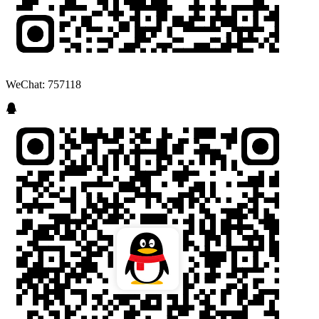
WeChat: 757118