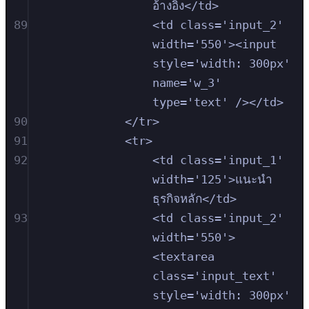
อ้างอิง</td>
89
<td class='input_2' 
width='550'><input 
style='width: 300px' 
name='w_3' 
type='text' /></td>
90
</tr>
91
<tr>
92
<td class='input_1' 
width='125'>แนะนำ
ธุรกิจหลัก</td>
93
<td class='input_2' 
width='550'>
<textarea 
class='input_text' 
style='width: 300px' 