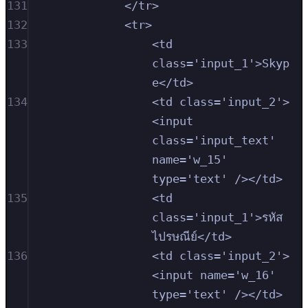
131
</tr>
132
<tr>
133
<td 
class='input_1'>Skyp
e</td>
134
<td class='input_2'>
<input 
class='input_text' 
name='w_15' 
type='text' /></td>
135
<td 
class='input_1'>รหัส
ไปรษณีย์</td>
136
<td class='input_2'>
<input name='w_16' 
type='text' /></td>