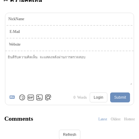
NickName
E-Mail
Website
0
Words
Login
Submit
Comments
Latest
Oldest
Hottest
Refresh