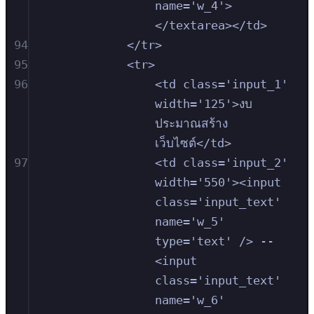
name='w_4'>
</textarea></td>
94
</tr>
95
<tr>
96
<td class='input_1' 
width='125'>งบ
ประมาณสร้าง
เว็บไซต์</td>
97
<td class='input_2' 
width='550'><input 
class='input_text' 
name='w_5' 
type='text' /> -- 
<input 
class='input_text' 
name='w_6' 