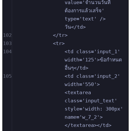
value='จำนวนวันที่
ต้องการแล้วเสร็จ' 
type='text' /> 
วัน</td>
102
</tr>
103
<tr>
104
<td class='input_1' 
width='125'>ข้อกำหนด
อื่นๆ</td>
105
<td class='input_2' 
width='550'>
<textarea 
class='input_text' 
style='width: 300px' 
name='w_7_2'>
</textarea></td>