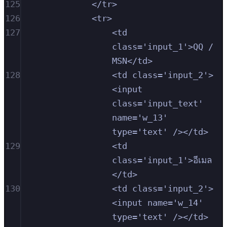
125
</tr>
126
<tr>
127
<td 
class='input_1'>QQ / 
MSN</td>
128
<td class='input_2'>
<input 
class='input_text' 
name='w_13' 
type='text' /></td>
129
<td 
class='input_1'>อีเมล
</td>
130
<td class='input_2'>
<input name='w_14' 
type='text' /></td>