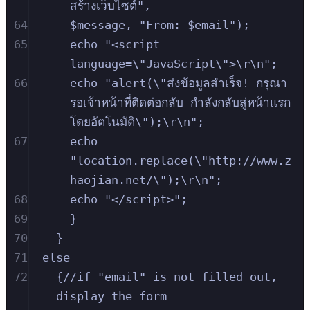
สร้างเว็บไซต์",
64
$message, "From: $email");
65
echo "<script 
language=\"JavaScript\">\r\n";
66
echo "alert(\"ส่งข้อมูลสำเร็จ! กรุณา
รอเจ้าหน้าที่ติดต่อกลับ กำลังกลับสู่หน้าแรก
โดยอัตโนมัติ\");\r\n";
67
echo 
"location.replace(\"http://www.z
haojian.net/\");\r\n";
68
echo "</script>";
69
}
70
}
71
else
72
{//if "email" is not filled out, 
display the form