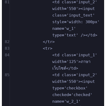
81
<td class='input_2' 
width='550'><input 
class='input_text' 
style='width: 300px' 
name='w_1' 
type='text' /></td>
82
</tr>
83
<tr>
84
<td class='input_1' 
width='125'>ภาษา
เว็บไซต์</td>
85
<td class='input_2' 
width='550'><input 
type='checkbox' 
checked='checked' 
name='w_2_1' 