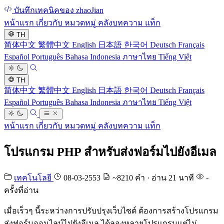
บันทึกเทคนิคของ zhaoJian
หน้าแรก
เกี่ยวกับ
หมวดหมู่
คลังบทความ
แท็ก
TH
简体中文
繁體中文
English
日本語
한국어
Deutsch
Français
Español
Português
Bahasa Indonesia
ภาษาไทย
Tiếng Việt
TH
简体中文
繁體中文
English
日本語
한국어
Deutsch
Français
Español
Português
Bahasa Indonesia
ภาษาไทย
Tiếng Việt
หน้าแรก
เกี่ยวกับ
หมวดหมู่
คลังบทความ
แท็ก
โปรแกรม PHP สำหรับส่งฟอร์มไปยังอีเมล
เทคโนโลยี
08-03-2553
~8210 คำ · อ่าน 21 นาที
-
ครั้งที่อ่าน
เมื่อเร็วๆ นี้ระหว่างการปรับปรุงเว็บไซต์ ต้องการสร้างโปรแกรม
ส่งฟอร์มออนไลน์ไปยังอีเมล ได้ลองหลายโปรแกรมแต่ไม่