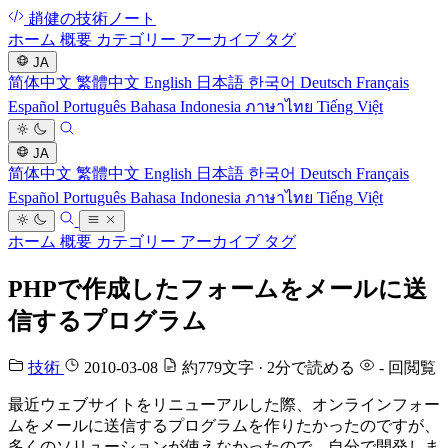
趙健の技術ノート
ホーム
概要
カテゴリー
アーカイブ
タグ
JA
简体中文
繁體中文
English
日本語
한국어
Deutsch
Français
Español
Português
Bahasa Indonesia
ภาษาไทย
Tiếng Việt
JA
简体中文
繁體中文
English
日本語
한국어
Deutsch
Français
Español
Português
Bahasa Indonesia
ภาษาไทย
Tiếng Việt
ホーム
概要
カテゴリー
アーカイブ
タグ
PHPで作成したフォームをメールに送
信するプログラム
技術
2010-03-08
約779文字 · 2分で読める
-
回閲覧
最近ウェブサイトをリニューアルした際、オンラインフォー
ムをメールに送信するプログラムを作りたかったのですが、
多くのソリューションが使えなかったので、自分で開発しま