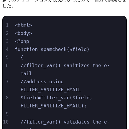
した。
1
<html>
2
<body>
3
<?php
4
function spamcheck($field)
5
{
6
//filter_var() sanitizes the e-
mail
7
//address using 
FILTER_SANITIZE_EMAIL
8
$field=filter_var($field, 
FILTER_SANITIZE_EMAIL);
9
10
//filter_var() validates the e-