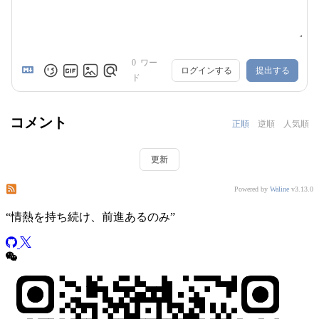
0
ワー
ログインする
提出する
ド
コメント
正順
逆順
人気順
更新
この投稿のコメントを購読する
このサイトのコメントを購読する
Powered by
Waline
v3.13.0
“
情熱を持ち続け、前進あるのみ
”