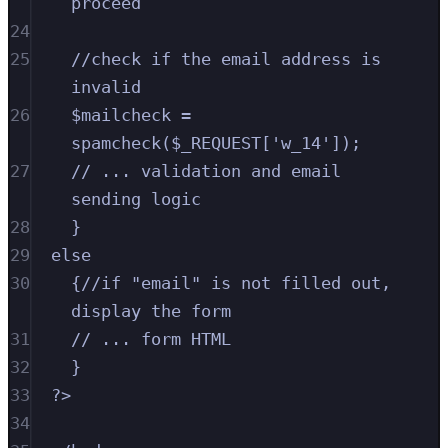
proceed
24
25
//check if the email address is 
invalid
26
$mailcheck = 
spamcheck($_REQUEST['w_14']);
27
// ... validation and email 
sending logic
28
}
29
else
30
{//if "email" is not filled out, 
display the form
31
// ... form HTML
32
}
33
?>
34