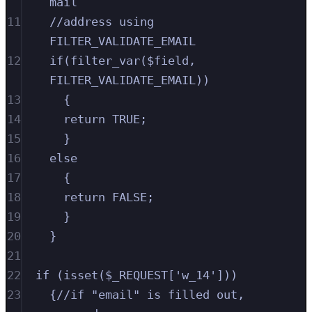
mail
11
//address using 
FILTER_VALIDATE_EMAIL
12
if(filter_var($field, 
FILTER_VALIDATE_EMAIL))
13
{
14
return TRUE;
15
}
16
else
17
{
18
return FALSE;
19
}
20
}
21
22
if (isset($_REQUEST['w_14']))
23
{//if "email" is filled out, 