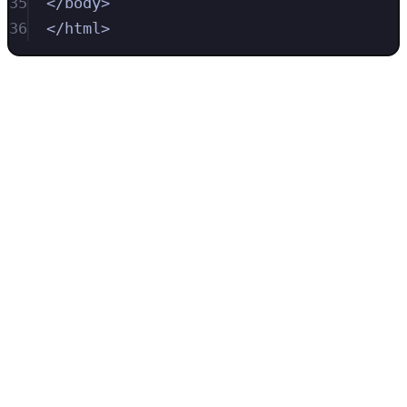
35
</body>
36
</html>