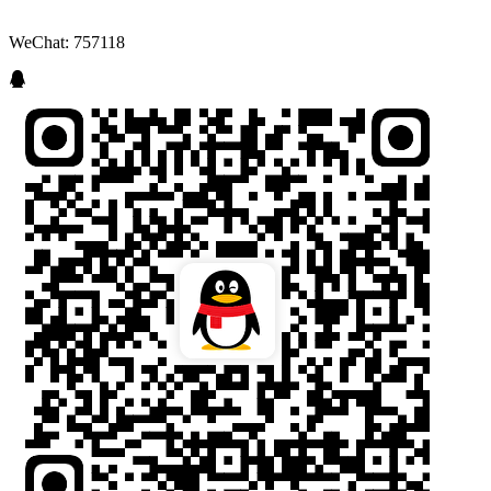
WeChat: 757118