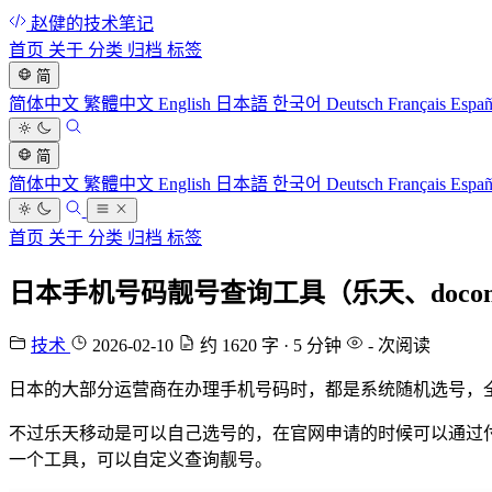
赵健的技术笔记
首页
关于
分类
归档
标签
简
简体中文
繁體中文
English
日本語
한국어
Deutsch
Français
Espa
简
简体中文
繁體中文
English
日本語
한국어
Deutsch
Français
Espa
首页
关于
分类
归档
标签
日本手机号码靓号查询工具（乐天、docomo、au
技术
2026-02-10
约 1620 字 · 5 分钟
-
次阅读
日本的大部分运营商在办理手机号码时，都是系统随机选号，
不过乐天移动是可以自己选号的，在官网申请的时候可以通过
一个工具，可以自定义查询靓号。