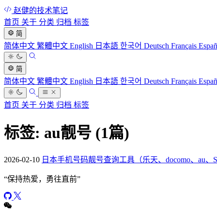
赵健的技术笔记
首页
关于
分类
归档
标签
简
简体中文
繁體中文
English
日本語
한국어
Deutsch
Français
Espa
简
简体中文
繁體中文
English
日本語
한국어
Deutsch
Français
Espa
首页
关于
分类
归档
标签
标签: au靓号
(1篇)
2026-02-10
日本手机号码靓号查询工具（乐天、docomo、au、SoftB
“
保持热爱，勇往直前
”