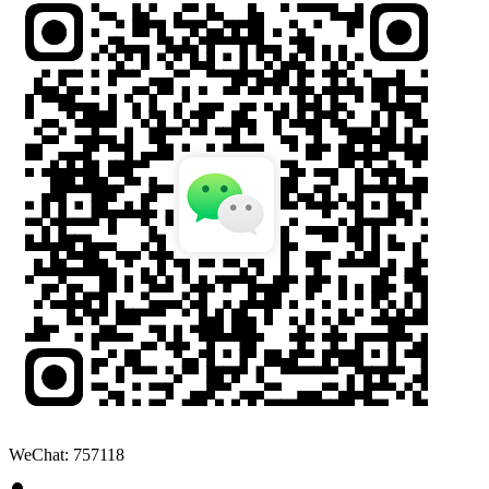
WeChat: 757118