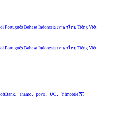
ñol
Português
Bahasa Indonesia
ภาษาไทย
Tiếng Việt
ñol
Português
Bahasa Indonesia
ภาษาไทย
Tiếng Việt
ank、ahamo、povo、UQ、Y!mobile等）