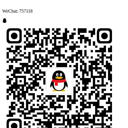
WeChat: 757118