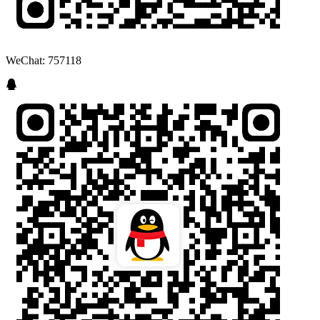
WeChat: 757118