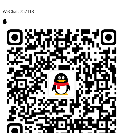
WeChat: 757118