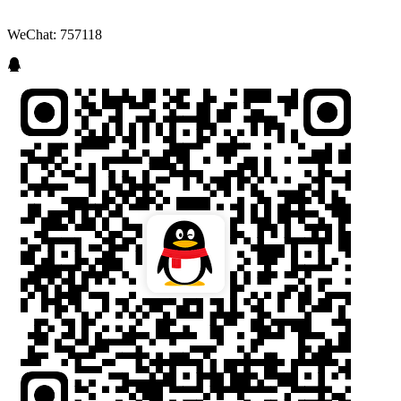
WeChat: 757118