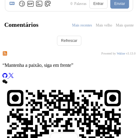
0
Palavras
Entrar
Enviar
Comentários
Mais recentes
Mais velho
Mais quente
Refrescar
Assinar os comentários deste post
Assinar os comentários deste site
Powered by
Waline
v3.13.0
“
Mantenha a paixão, siga em frente
”