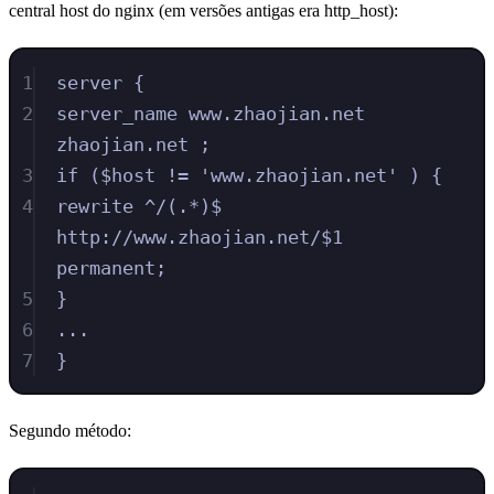
central host do nginx (em versões antigas era http_host):
1
server {
2
server_name www.zhaojian.net 
zhaojian.net ;
3
if ($host != 'www.zhaojian.net' ) {
4
rewrite ^/(.*)$ 
http://www.zhaojian.net/$1 
permanent;
5
}
6
...
7
}
Segundo método: