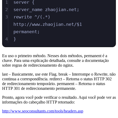
1
server {
2
server_name zhaojian.net;
3
rewrite ^/(.*) 
http://www.zhaojian.net/$1 
permanent;
4
}
Eu uso o primeiro método. Nesses dois métodos, permanent é a
chave. Para uma explicação detalhada, consulte a documentação
sobre regras de redirecionamento do nginx.
last – Basicamente, use este Flag. break – Interrompe o Rewrite, não
continua a correspondência. redirect – Retorna o status HTTP 302
de redirecionamento temporário. permanent – Retorna o status
HTTP 301 de redirecionamento permanente.
Pronto, agora você pode verificar o resultado. Aqui você pode ver as
informações do cabeçalho HTTP retornado:
http://www.seoconsultants.com/tools/headers.asp