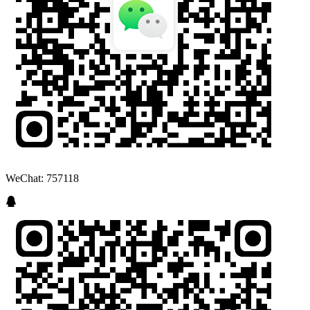
WeChat: 757118