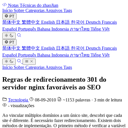
Notas Técnicas do zhaoJian
Início
Sobre
Categorias
Arquivos
Tags
PT
简体中文
繁體中文
English
日本語
한국어
Deutsch
Français
Español
Português
Bahasa Indonesia
ภาษาไทย
Tiếng Việt
PT
简体中文
繁體中文
English
日本語
한국어
Deutsch
Français
Español
Português
Bahasa Indonesia
ภาษาไทย
Tiếng Việt
Início
Sobre
Categorias
Arquivos
Tags
Regras de redirecionamento 301 do
servidor nginx favoráveis ao SEO
Tecnologia
08-09-2010
~1153 palavras · 3 min de leitura
-
visualizações
Ao vincular múltiplos domínios a um único site, descobri que cada
site é diferente. É necessário fazer redirecionamento. Existem dois
métodos de implementação. O primeiro método é verificar a variável