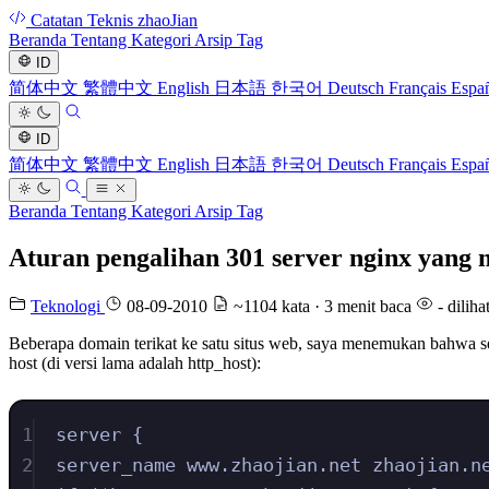
Catatan Teknis zhaoJian
Beranda
Tentang
Kategori
Arsip
Tag
ID
简体中文
繁體中文
English
日本語
한국어
Deutsch
Français
Espa
ID
简体中文
繁體中文
English
日本語
한국어
Deutsch
Français
Espa
Beranda
Tentang
Kategori
Arsip
Tag
Aturan pengalihan 301 server nginx yan
Teknologi
08-09-2010
~1104 kata · 3 menit baca
-
diliha
Beberapa domain terikat ke satu situs web, saya menemukan bahwa s
host (di versi lama adalah http_host):
1
server {
2
server_name www.zhaojian.net zhaojian.n