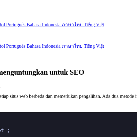
ñol
Português
Bahasa Indonesia
ภาษาไทย
Tiếng Việt
ñol
Português
Bahasa Indonesia
ภาษาไทย
Tiếng Việt
g menguntungkan untuk SEO
t
etiap situs web berbeda dan memerlukan pengalihan. Ada dua metode i
et ;