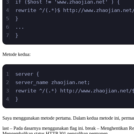
3
if ($host != 'www.zhaojian.net' ) {
4
rewrite ^/(.*)$ http://www.zhaojian.net
5
}
6
...
7
}
Metode kedua:
1
server {
2
server_name zhaojian.net;
3
rewrite ^/(.*) http://www.zhaojian.net/
4
}
Saya menggunakan metode pertama. Dalam kedua metode ini, permanent
last – Pada dasarnya menggunakan flag ini. break – Menghentikan Re
Mengembalikan status HTTP 301 pengalihan permanen