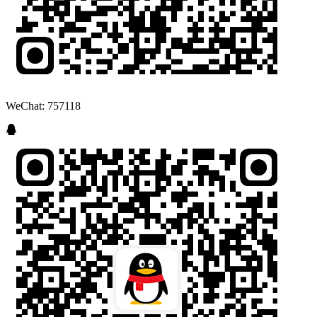
WeChat: 757118