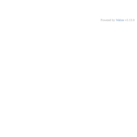
Powered by
Waline
v3.13.0