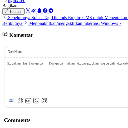
nginx
seo
Bagikan:
Tersalin
Sebelumnya
Solusi Tag Dinamis Empire CMS untuk Menentukan H
Berikutnya
Menonaktifkan/mengaktifkan hibernasi Windows 7
Komentar
NickName
Comments