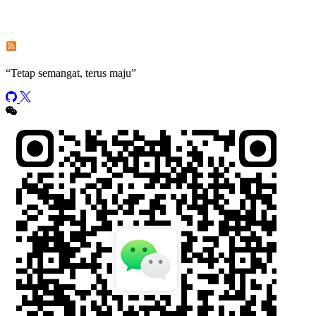
Subscribe to comments of this post
Subscribe to comments of this site
“
Tetap semangat, terus maju
”