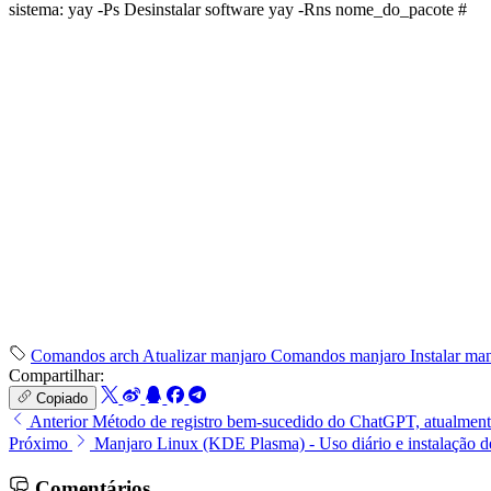
sistema: yay -Ps Desinstalar software yay -Rns nome_do_pacote #
Comandos arch
Atualizar manjaro
Comandos manjaro
Instalar ma
Compartilhar:
Copiado
Anterior
Método de registro bem-sucedido do ChatGPT, atualmente 
Próximo
Manjaro Linux (KDE Plasma) - Uso diário e instalação 
Comentários