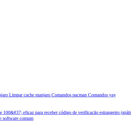
njaro
Limpar cache manjaro
Comandos pacman
Comandos yay
100&#37; eficaz para receber código de verificação estrangeiro (gráti
de software comum