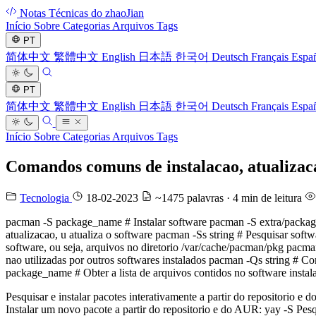
Notas Técnicas do zhaoJian
Início
Sobre
Categorias
Arquivos
Tags
PT
简体中文
繁體中文
English
日本語
한국어
Deutsch
Français
Espa
PT
简体中文
繁體中文
English
日本語
한국어
Deutsch
Français
Espa
Início
Sobre
Categorias
Arquivos
Tags
Comandos comuns de instalacao, atualiza
Tecnologia
18-02-2023
~1475 palavras · 4 min de leitura
pacman -S package_name # Instalar software pacman -S extra/package_
atualizacao, u atualiza o software pacman -Ss string # Pesquisar so
software, ou seja, arquivos no diretorio /var/cache/pacman/pkg pa
nao utilizadas por outros softwares instalados pacman -Qs string # 
package_name # Obter a lista de arquivos contidos no software instal
Pesquisar e instalar pacotes interativamente a partir do repositorio 
Instalar um novo pacote a partir do repositorio e do AUR: yay -S Pesq