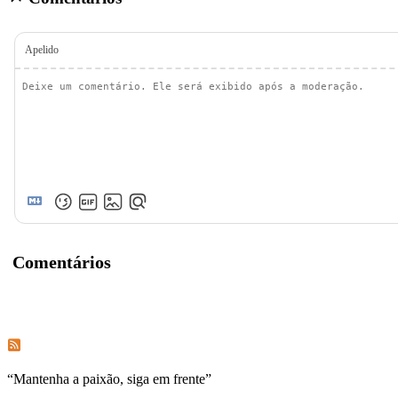
Apelido
Comentários
Assinar os comentários deste post
Assinar os comentários deste site
“
Mantenha a paixão, siga em frente
”