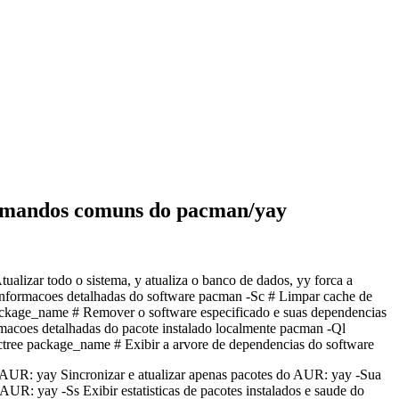
 Comandos comuns do pacman/yay
alizar todo o sistema, y atualiza o banco de dados, yy forca a
 informacoes detalhadas do software pacman -Sc # Limpar cache de
ackage_name # Remover o software especificado e suas dependencias
rmacoes detalhadas do pacote instalado localmente pacman -Ql
pactree package_name # Exibir a arvore de dependencias do software
 do AUR: yay Sincronizar e atualizar apenas pacotes do AUR: yay -Sua
AUR: yay -Ss Exibir estatisticas de pacotes instalados e saude do