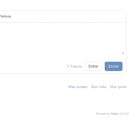
Website
0
Palavras
Entrar
Enviar
Mais recentes
Mais velho
Mais quente
Powered by
Waline
v3.13.0