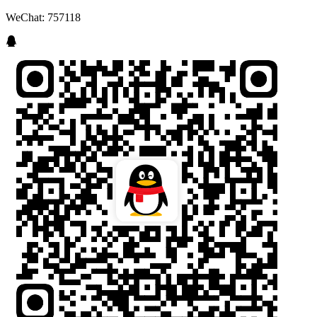
WeChat: 757118