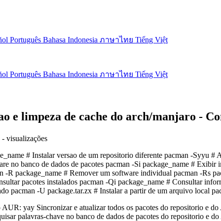
ñol
Português
Bahasa Indonesia
ภาษาไทย
Tiếng Việt
ñol
Português
Bahasa Indonesia
ภาษาไทย
Tiếng Việt
cao e limpeza de cache do arch/manjaro -
-
visualizações
name # Instalar versao de um repositorio diferente pacman -Syyu # Atu
ftware no banco de dados de pacotes pacman -Si package_name # Exibir
cman -R package_name # Remover um software individual pacman -Rs p
Consultar pacotes instalados pacman -Qi package_name # Consultar info
ado pacman -U package.tar.zx # Instalar a partir de um arquivo local 
e do AUR: yay Sincronizar e atualizar todos os pacotes do repositorio e
uisar palavras-chave no banco de dados de pacotes do repositorio e do 