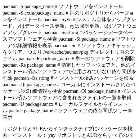
pacman -S package_name # ソフトウェアをインストール
pacman -S extra/package_name # 別のリポジトリからバージョ
ンをインストール pacman -Syyu # システム全体をアップグレ
ード、yはデータベース更新、yyは強制更新、uはソフトウェ
アアップグレード pacman -Ss string # パッケージデータベー
スでソフトウェアを検索 pacman -Si package_name # ソフトウ
ェアの詳細情報を表示 pacman -Sc # ソフトウェアキャッシュ
をクリア、つまり /var/cache/pacman/pkg ディレクトリ内のフ
ァイル pacman -R package_name # 単一のソフトウェアを削除
pacman -Rs package_name # 指定したソフトウェアと、他のイ
ンストール済みソフトウェアで使用されていない依存関係を
削除 pacman -Qs string # インストール済みパッケージを検索
pacman -Qi package_name # ローカルにインストールされたパ
ッケージの詳細情報を検索 pacman -Ql package_name # インス
トール済みソフトウェアに含まれるファイルの一覧を取得
pacman -U package.tar.zx # ローカルファイルからインストー
ル pactree package_name # ソフトウェアの依存関係ツリーを
表示
リポジトリとAURからインタラクティブにパッケージを検
索・インストール： yay リポジトリとAURからすべてのパ