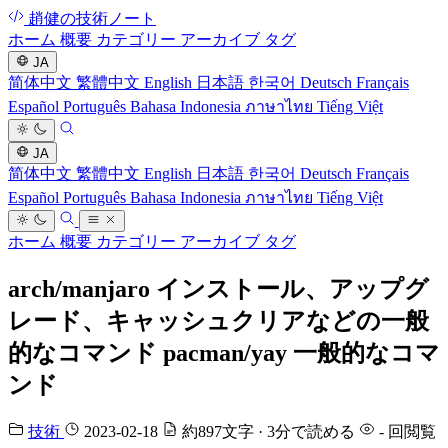
趙健の技術ノート
ホーム
概要
カテゴリー
アーカイブ
タグ
JA
简体中文
繁體中文
English
日本語
한국어
Deutsch
Français
Español
Português
Bahasa Indonesia
ภาษาไทย
Tiếng Việt
JA
简体中文
繁體中文
English
日本語
한국어
Deutsch
Français
Español
Português
Bahasa Indonesia
ภาษาไทย
Tiếng Việt
ホーム
概要
カテゴリー
アーカイブ
タグ
arch/manjaro インストール、アップグ
レード、キャッシュクリアなどの一般
的なコマンド pacman/yay 一般的なコマ
ンド
技術
2023-02-18
約897文字 · 3分で読める
-
回閲覧