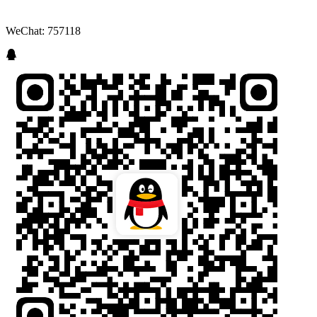
WeChat: 757118